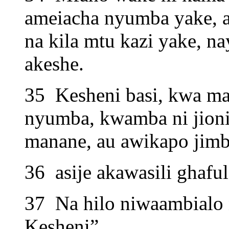
ameiacha nyumba yake,
na kila mtu kazi yake,
akeshe.
35 Kesheni basi, kwa m
nyumba, kwamba ni jioni
manane, au awikapo jimbi
36 asije akawasili ghafu
37 Na hilo niwaambialo 
Kesheni”.