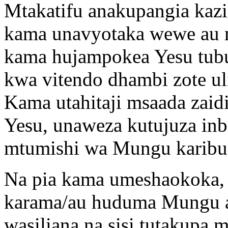
Mtakatifu anakupangia kazi
kama unavyotaka wewe au 
kama hujampokea Yesu tubu
kwa vitendo dhambi zote ul
Kama utahitaji msaada zaid
Yesu, unaweza kutujuza inb
mtumishi wa Mungu karibu 
Na pia kama umeshaokoka, 
karama/au huduma Mungu a
wasiliana na sisi tutakupa