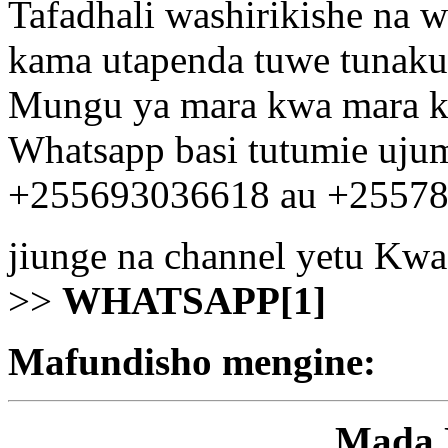
Tafadhali washirikishe na w
kama utapenda tuwe tunaku
Mungu ya mara kwa mara kw
Whatsapp basi tutumie uju
+255693036618 au +2557
jiunge na channel yetu Kw
>>
WHATSAPP[1]
Mafundisho mengine:
Mada 