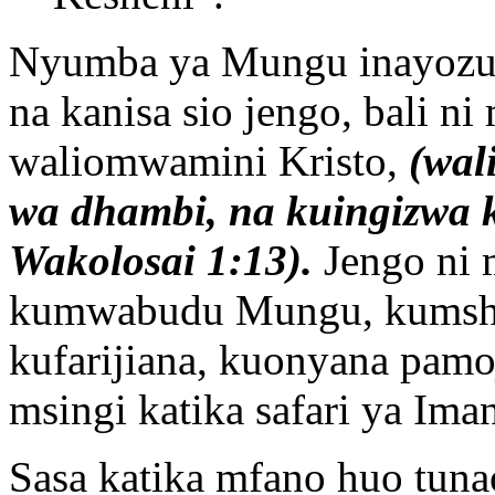
Nyumba ya Mungu inayozun
na kanisa sio jengo, bali n
waliomwamini Kristo,
(wal
wa dhambi, na kuingizwa 
Wakolosai 1:13).
Jengo ni 
kumwabudu Mungu, kumsh
kufarijiana, kuonyana pa
msingi katika safari ya Iman
Sasa katika mfano huo tun