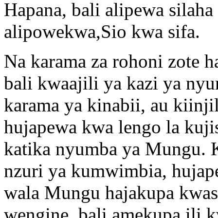
Hapana, bali alipewa silaha 
alipowekwa,Sio kwa sifa.
Na karama za rohoni zote ha
bali kwaajili ya kazi ya n
karama ya kinabii, au kiinji
hujapewa kwa lengo la kujis
katika nyumba ya Mungu. 
nzuri ya kumwimbia, hujape
wala Mungu hajakupa kwas
wengine, bali amekupa ili