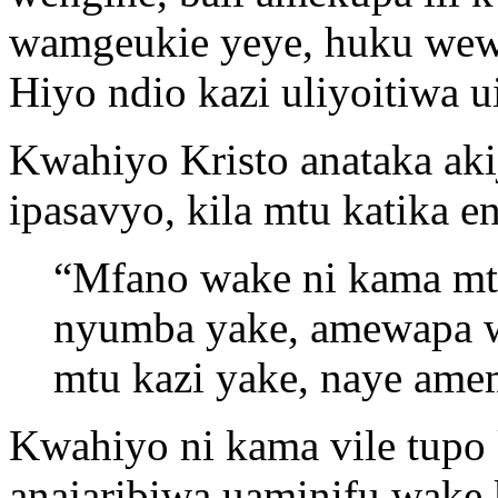
wamgeukie yeye, huku wew
Hiyo ndio kazi uliyoitiwa u
Kwahiyo Kristo anataka aki
ipasavyo, kila mtu katika en
“Mfano wake ni kama mt
nyumba yake, amewapa w
mtu kazi yake, naye am
Kwahiyo ni kama vile tupo k
anajaribiwa uaminifu wake