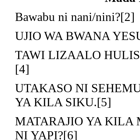
Bawabu ni nani/nini?[2]
UJIO WA BWANA YESU
TAWI LIZAALO HULISA
[4]
UTAKASO NI SEHEMU
YA KILA SIKU.[5]
MATARAJIO YA KIL
NI YAPI?[6]