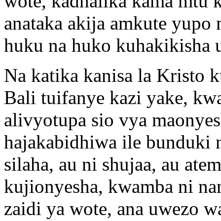
wote, kadhalika kama mtu ka
anataka akija amkute yupo
huku na huko kuhakikisha 
Na katika kanisa la Kristo 
Bali tuifanye kazi yake, k
alivyotupa sio vya maonyes
hajakabidhiwa ile bunduki na
silaha, au ni shujaa, au ate
kujionyesha, kwamba ni na
zaidi ya wote, ana uwezo w