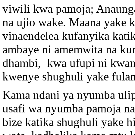
viwili kwa pamoja; Anaung
na ujio wake. Maana yake k
vinaendelea kufanyika kati
ambaye ni amemwita na ku
dhambi, kwa ufupi ni kwam
kwenye shughuli yake fulan
Kama ndani ya nyumba ulip
usafi wa nyumba pamoja na 
bize katika shughuli yake h