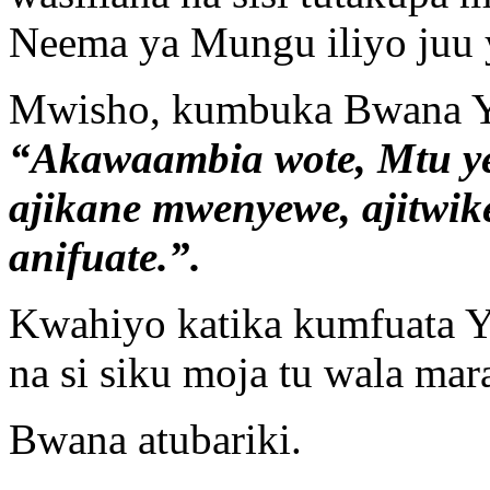
Neema ya Mungu iliyo juu 
Mwisho, kumbuka Bwana Ye
“Akawaambia wote, Mtu ye 
ajikane mwenyewe, ajitwi
anifuate.”.
Kwahiyo katika kumfuata Yes
na si siku moja tu wala mar
Bwana atubariki.