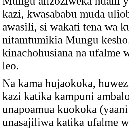
Mungu alizoziweka ndani ye
kazi, kwasababu muda ulio
awasili, si wakati tena wa 
nitamtumikia Mungu kesho, 
kinachohusiana na ufalme 
leo.
Na kama hujaokoka, huwez
kazi katika kampuni ambalo
unapoamua kuokoka (yaani
unasajiliwa katika ufalme 