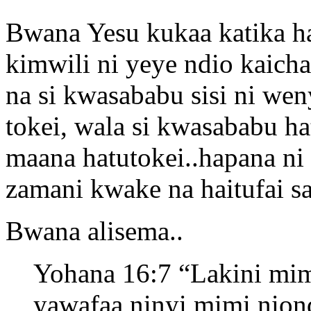
Bwana Yesu kukaa katika ha
kimwili ni yeye ndio kaicha
na si kwasababu sisi ni we
tokei, wala si kwasababu h
maana hatutokei..hapana ni
zamani kwake na haitufai sa
Bwana alisema..
Yohana 16:7 “Lakini mim
yawafaa ninyi mimi nio