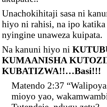
Unachokihitaji sasa ni kanu
hiyo ni rahisi, na ipo katik
nyingine unaweza kuipata.
Na kanuni hiyo ni
KUTUB
KUMAANISHA KUTOZIF
KUBATIZWA!!…Basi!!!
Matendo 2:37 “Walipoya
mioyo yao, wakamwambia
Tutendeje, ndugu zetu?