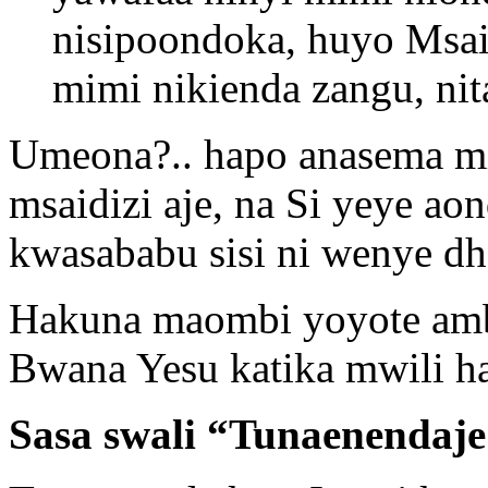
nisipoondoka, huyo Msaid
mimi nikienda zangu, ni
Umeona?.. hapo anasema mi
msaidizi aje, na Si yeye a
kwasababu sisi ni wenye d
Hakuna maombi yoyote am
Bwana Yesu katika mwili ha
Sasa swali “Tunaenendaj