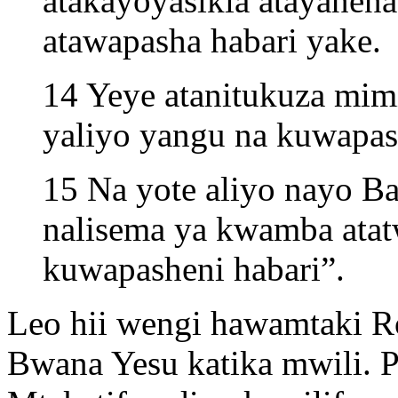
atakayoyasikia atayanen
atawapasha habari yake.
14 Yeye atanitukuza mim
yaliyo yangu na kuwapas
15 Na yote aliyo nayo B
nalisema ya kwamba atat
kuwapasheni habari”.
Leo hii wengi hawamtaki R
Bwana Yesu katika mwili. 