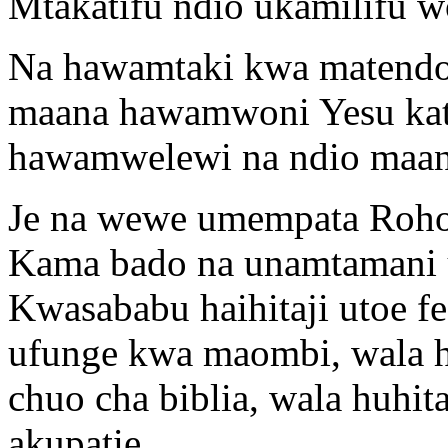
Mtakatifu ndio ukamilifu 
Na hawamtaki kwa matendo
maana hawamwoni Yesu kat
hawamwelewi na ndio maan
Je na wewe umempata Roho
Kama bado na unamtamani u
Kwasababu haihitaji utoe fe
ufunge kwa maombi, wala h
chuo cha biblia, wala huhit
akupatie..