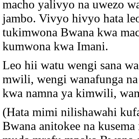
macho yalivyo na uwezo wa
jambo. Vivyo hivyo hata leo
tukimwona Bwana kwa macho,
kumwona kwa Imani.
Leo hii watu wengi sana w
mwili, wengi wanafunga n
kwa namna ya kimwili, wa
(Hata mimi nilishawahi kuf
Bwana anitokee na kusema 