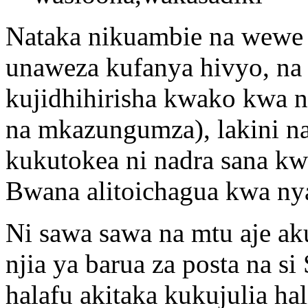
Nataka nikuambie na wewe 
unaweza kufanya hivyo, na
kujidhihirisha kwako kwa 
na mkazungumza), lakini n
kukutokea ni nadra sana kw
Bwana alitoichagua kwa nya
Ni sawa sawa na mtu aje 
njia ya barua za posta na
halafu akitaka kukujulia ha