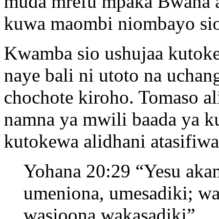
muda mrefu mpaka Bwana a
kuwa maombi niombayo sio y
Kwamba sio ushujaa kutok
naye bali ni utoto na uchan
chochote kiroho. Tomaso a
namna ya mwili baada ya ku
kutokewa alidhani atasifiwa
Yohana 20:29 “Yesu ak
umeniona, umesadiki; wa
wasioona,wakasadiki”