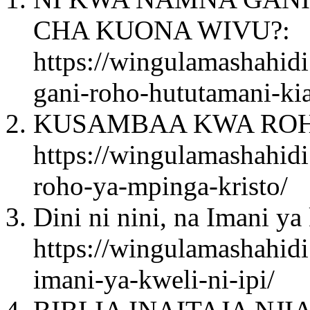
CHA KUONA WIVU?:
https://wingulamashahid
gani-roho-hututamani-ki
KUSAMBAA KWA ROHO
https://wingulamashahid
roho-ya-mpinga-kristo/
Dini ni nini, na Imani ya 
https://wingulamashahidi
imani-ya-kweli-ni-ipi/