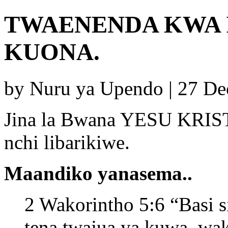
TWAENENDA KWA I
KUONA.
by Nuru ya Upendo | 27 D
Jina la Bwana YESU KRIST
nchi libarikiwe.
Maandiko yanasema..
2 Wakorintho 5:6 “Basi 
tena twajua ya kuwa, wak