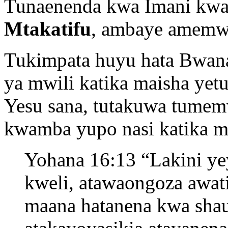
Tunaenenda kwa Imani kw
Mtakatifu
, ambaye amemw
Tukimpata huyu hata Bwan
ya mwili katika maisha yet
Yesu sana, tutakuwa tume
kwamba yupo nasi katika m
Yohana 16:13 “Lakini ye
kweli, atawaongoza awat
maana hatanena kwa shau