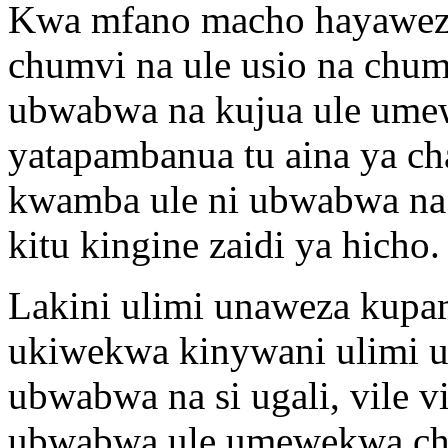
Kwa mfano macho hayawez
chumvi na ule usio na chu
ubwabwa na kujua ule ume
yatapambanua tu aina ya ch
kwamba ule ni ubwabwa na s
kitu kingine zaidi ya hicho.
Lakini ulimi unaweza kup
ukiwekwa kinywani ulimi 
ubwabwa na si ugali, vile
ubwabwa ule umewekwa chu