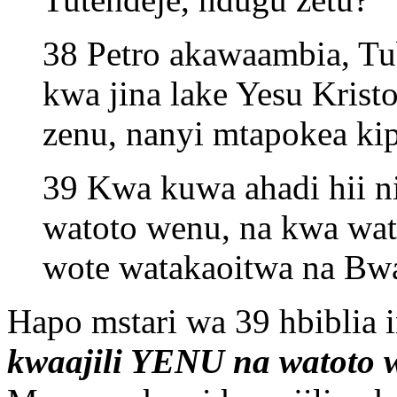
38 Petro akawaambia, T
kwa jina lake Yesu Krist
zenu, nanyi mtapokea ki
39 Kwa kuwa ahadi hii ni
watoto wenu, na kwa wat
wote watakaoitwa na Bw
Hapo mstari wa 39 hbibli
kwaajili YENU na watoto 