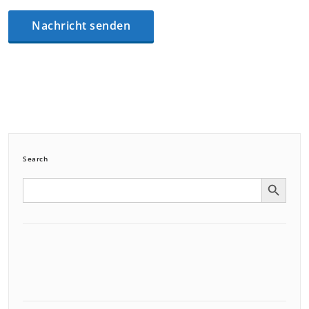
Search
Search Button
Search
for: