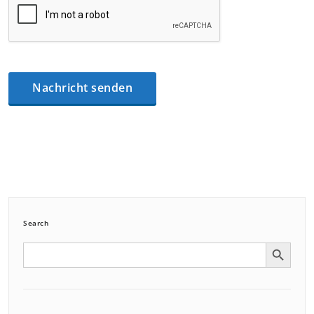
Search
Search Button
Search
for: