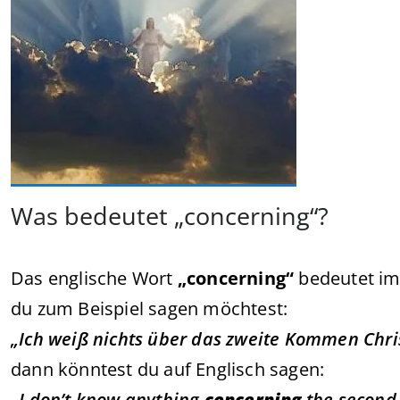
Was bedeutet „concerning“?
Das englische Wort
„concerning“
bedeutet i
du zum Beispiel sagen möchtest:
„Ich weiß nichts über das zweite Kommen Chris
dann könntest du auf Englisch sagen:
„I don’t know anything
concerning
the second 