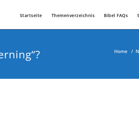
Startseite
Themenverzeichnis
Bibel FAQs
erning“?
Home
/
N