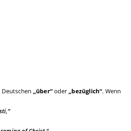
m Deutschen
„über“
oder
„bezüglich“
. Wenn
ti,“
coming of Christ.“