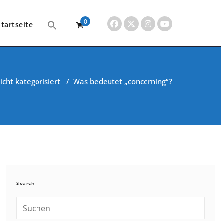
0
Startseite
items
icht kategorisiert
/
Was bedeutet „concerning“?
Search