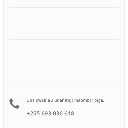
Una swali au unahitaji maombi? piga.
+255 693 036 618