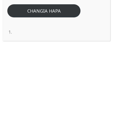
CHANGIA HAPA
YAFAHAMU MAPENZI KAMILI YA
MUNGU KWA MAADUI ZAKO.
Haijalishi utaudhiwa na watu kiasi gani,