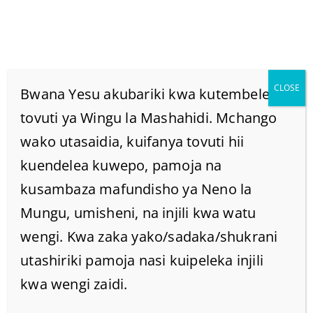
CLOSE
Bwana Yesu akubariki kwa kutembelea
tovuti ya Wingu la Mashahidi. Mchango
wako utasaidia, kuifanya tovuti hii
YAFAHAMU MAPENZI
kuendelea kuwepo, pamoja na
KAMILI YA MUNGU
kusambaza mafundisho ya Neno la
Mungu, umisheni, na injili kwa watu
KWA MAADUI ZAKO.
wengi. Kwa zaka yako/sadaka/shukrani
utashiriki pamoja nasi kuipeleka injili
Home
/
Home
/
kwa wengi zaidi.
YAFAHAMU MAPENZI KAMILI YA MUNGU KWA MAADUI
ZAKO.