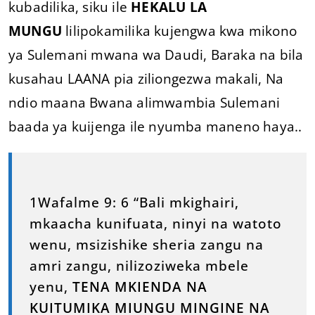
kubadilika, siku ile
HEKALU LA
MUNGU
lilipokamilika kujengwa kwa mikono
ya Sulemani mwana wa Daudi, Baraka na bila
kusahau LAANA pia ziliongezwa makali, Na
ndio maana Bwana alimwambia Sulemani
baada ya kuijenga ile nyumba maneno haya..
1Wafalme 9: 6 “Bali mkighairi,
mkaacha kunifuata, ninyi na watoto
wenu, msizishike sheria zangu na
amri zangu, nilizoziweka mbele
yenu,
TENA MKIENDA NA
KUITUMIKA MIUNGU MINGINE NA