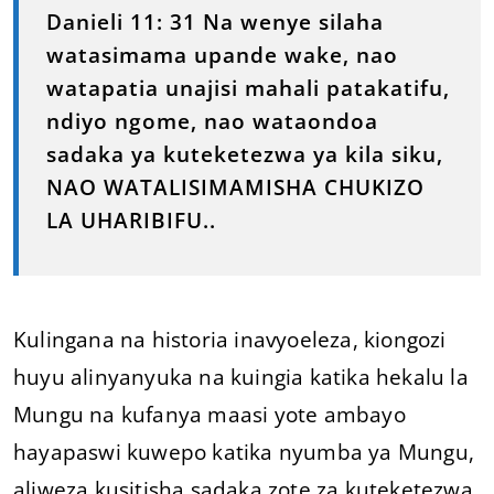
Danieli 11: 31 Na wenye silaha
watasimama upande wake, nao
watapatia unajisi mahali patakatifu,
ndiyo ngome, nao wataondoa
sadaka ya kuteketezwa ya kila siku,
NAO WATALISIMAMISHA CHUKIZO
LA UHARIBIFU..
Kulingana na historia inavyoeleza, kiongozi
huyu alinyanyuka na kuingia katika hekalu la
Mungu na kufanya maasi yote ambayo
hayapaswi kuwepo katika nyumba ya Mungu,
aliweza kusitisha sadaka zote za kuteketezwa