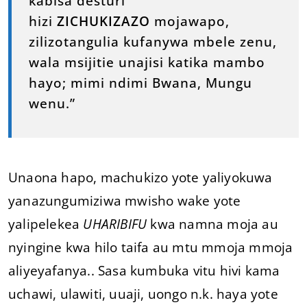
kabisa desturi
hizi
ZICHUKIZAZO
mojawapo,
zilizotangulia kufanywa mbele zenu,
wala msijitie unajisi katika mambo
hayo; mimi ndimi Bwana, Mungu
wenu.”
Unaona hapo, machukizo yote yaliyokuwa
yanazungumiziwa mwisho wake yote
yalipelekea
UHARIBIFU
kwa namna moja au
nyingine kwa hilo taifa au mtu mmoja mmoja
aliyeyafanya.. Sasa kumbuka vitu hivi kama
uchawi, ulawiti, uuaji, uongo n.k. haya yote