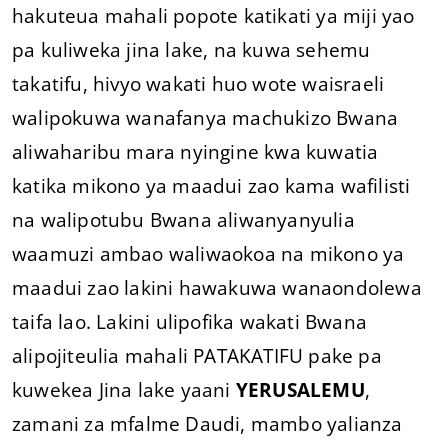
hakuteua mahali popote katikati ya miji yao
pa kuliweka jina lake, na kuwa sehemu
takatifu, hivyo wakati huo wote waisraeli
walipokuwa wanafanya machukizo Bwana
aliwaharibu mara nyingine kwa kuwatia
katika mikono ya maadui zao kama wafilisti
na walipotubu Bwana aliwanyanyulia
waamuzi ambao waliwaokoa na mikono ya
maadui zao lakini hawakuwa wanaondolewa
taifa lao. Lakini ulipofika wakati Bwana
alipojiteulia mahali PATAKATIFU pake pa
kuwekea Jina lake yaani
YERUSALEMU
,
zamani za mfalme Daudi, mambo yalianza