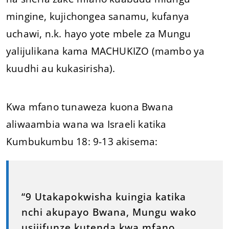
mingine, kujichongea sanamu, kufanya
uchawi, n.k. hayo yote mbele za Mungu
yalijulikana kama MACHUKIZO (mambo ya
kuudhi au kukasirisha).
Kwa mfano tunaweza kuona Bwana
aliwaambia wana wa Israeli katika
Kumbukumbu 18: 9-13 akisema:
“9 Utakapokwisha kuingia katika
nchi akupayo Bwana, Mungu wako
usijifunze kutenda kwa mfano