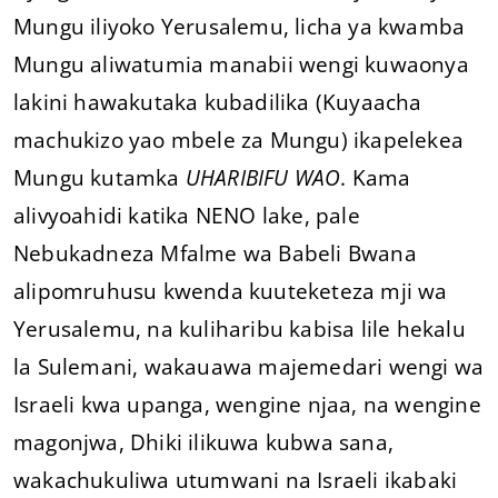
Mungu iliyoko Yerusalemu, licha ya kwamba
Mungu aliwatumia manabii wengi kuwaonya
lakini hawakutaka kubadilika (Kuyaacha
machukizo yao mbele za Mungu) ikapelekea
Mungu kutamka
UHARIBIFU WAO
. Kama
alivyoahidi katika NENO lake, pale
Nebukadneza Mfalme wa Babeli Bwana
alipomruhusu kwenda kuuteketeza mji wa
Yerusalemu, na kuliharibu kabisa lile hekalu
la Sulemani, wakauawa majemedari wengi wa
Israeli kwa upanga, wengine njaa, na wengine
magonjwa, Dhiki ilikuwa kubwa sana,
wakachukuliwa utumwani na Israeli ikabaki