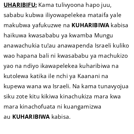
UHARIBIFU:
Kama tulivyoona hapo juu,
sababu kubwa iliyowapelekea mataifa yale
makubwa yafukuzwe na
KUHARIBIWA
kabisa
haikuwa kwasababu ya kwamba Mungu
anawachukia tu!au anawapenda Israeli kuliko
wao hapana bali ni kwasababu ya machukizo
yao na ndiyo ikawapelekea kuharibiwa na
kutolewa katika ile nchi ya Kaanani na
kupewa wana wa Israeli. Na kama tunavyojua
siku zote kitu kikiwa kinachukiza mara kwa
mara kinachofuata ni kuangamizwa
au
KUHARIBIWA
kabisa.