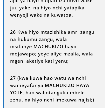
ajili ya hayo naipatiliza uovu wake
juu yake, na hiyo nchi yatapika
wenyeji wake na kuwatoa.
26 Kwa hiyo mtazishika amri zangu
na hukumu zangu, wala
msifanye
MACHUKIZO
hayo
mojawapo; yeye aliye mzalia, wala
mgeni aketiye kati yenu;
27 (kwa kuwa hao watu wa nchi
wameyafanya
MACHUKIZO HAYA
YOTE
, hao waliotangulia mbele
zenu, na hiyo nchi imekuwa najisi;)