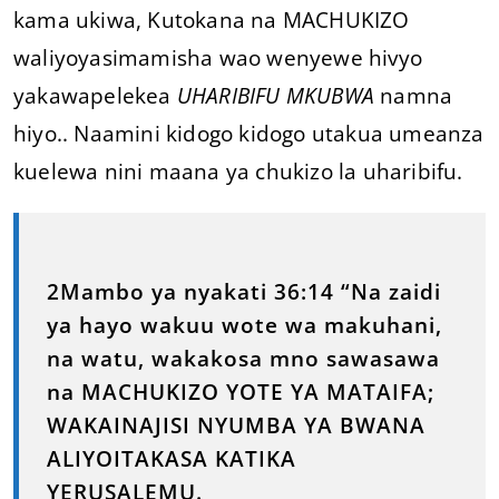
kama ukiwa, Kutokana na MACHUKIZO
waliyoyasimamisha wao wenyewe hivyo
yakawapelekea
UHARIBIFU MKUBWA
namna
hiyo.. Naamini kidogo kidogo utakua umeanza
kuelewa nini maana ya chukizo la uharibifu.
2Mambo ya nyakati 36:14 “Na zaidi
ya hayo wakuu wote wa makuhani,
na watu, wakakosa mno sawasawa
na MACHUKIZO YOTE YA MATAIFA;
WAKAINAJISI NYUMBA YA BWANA
ALIYOITAKASA KATIKA
YERUSALEMU.