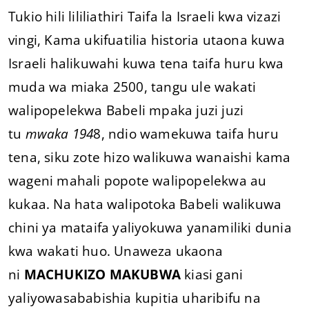
Tukio hili lililiathiri Taifa la Israeli kwa vizazi
vingi, Kama ukifuatilia historia utaona kuwa
Israeli halikuwahi kuwa tena taifa huru kwa
muda wa miaka 2500, tangu ule wakati
walipopelekwa Babeli mpaka juzi juzi
tu
mwaka 194
8, ndio wamekuwa taifa huru
tena, siku zote hizo walikuwa wanaishi kama
wageni mahali popote walipopelekwa au
kukaa. Na hata walipotoka Babeli walikuwa
chini ya mataifa yaliyokuwa yanamiliki dunia
kwa wakati huo. Unaweza ukaona
ni
MACHUKIZO MAKUBWA
kiasi gani
yaliyowasababishia kupitia uharibifu na