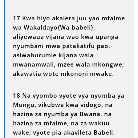
17 Kwa hiyo akaleta juu yao mfalme
wa Wakaldayo{Wa-babeli},
aliyewaua vijana wao kwa upanga
nyumbani mwa patakatifu pao,
asiwahurumie kijana wala
mwanamwali, mzee wala mkongwe;
akawatia wote mkononi mwake.
18 Na vyombo vyote vya nyumba ya
Mungu, vikubwa kwa vidogo, na
hazina za nyumba ya Bwana, na
hazina za mfalme, na za wakuu
wake; vyote pia akavileta Babeli.