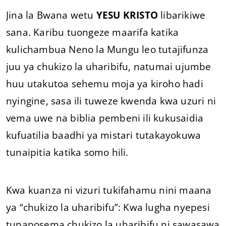
Jina la Bwana wetu
YESU KRISTO
libarikiwe
sana. Karibu tuongeze maarifa katika
kulichambua Neno la Mungu leo tutajifunza
juu ya chukizo la uharibifu, natumai ujumbe
huu utakutoa sehemu moja ya kiroho hadi
nyingine, sasa ili tuweze kwenda kwa uzuri ni
vema uwe na biblia pembeni ili kukusaidia
kufuatilia baadhi ya mistari tutakayokuwa
tunaipitia katika somo hili.
Kwa kuanza ni vizuri tukifahamu nini maana
ya “chukizo la uharibifu”: Kwa lugha nyepesi
tunaposema chukizo la uharibifu ni sawasawa