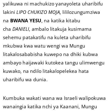
yalikuwa ni machukizo yanayoleta uharibifu
lakini
LIPO CHUKIZO MOJA,
lililozungumziwa
na
BWANA YESU
, na katika kitabu
cha
DANIELI
, ambalo litakuja kusimama
sehemu patakatifu na kuleta uharibifu
mkubwa kwa watu wengi wa Mungu
litakalosababisha kuwepo na dhiki kubwa
ambayo haijawaki kutokea tangu ulimwengu
kuwako, na ndilo litakalopelekea hata
uharibifu wa dunia.
Kumbuka wakati wana wa Israeli walipokuwa
wanaingia katika nchi ya Kaanani, Mungu