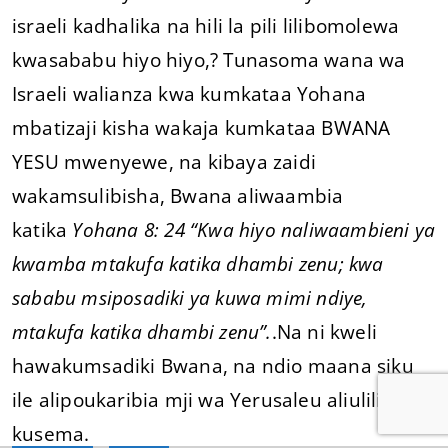
israeli kadhalika na hili la pili lilibomolewa
kwasababu hiyo hiyo,? Tunasoma wana wa
Israeli walianza kwa kumkataa Yohana
mbatizaji kisha wakaja kumkataa BWANA
YESU mwenyewe, na kibaya zaidi
wakamsulibisha, Bwana aliwaambia
katika
Yohana 8: 24 “Kwa hiyo naliwaambieni ya
kwamba mtakufa katika dhambi zenu; kwa
sababu msiposadiki ya kuwa mimi ndiye,
mtakufa katika dhambi zenu”.
.Na ni kweli
hawakumsadiki Bwana, na ndio maana siku
ile alipoukaribia mji wa Yerusaleu aliulilia na
kusema.