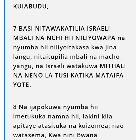
KUIABUDU,
7
BASI NITAWAKATILIA ISRAELI
MBALI NA NCHI HII NILIYOWAPA
na
nyumba hii niliyoitakasa kwa jina
langu, nitaitupilia mbali na macho
yangu, na Israeli watakuwa
MITHALI
NA NENO LA TUSI KATIKA MATAIFA
YOTE
.
8 Na ijapokuwa nyumba hii
imetukuka namna hii, lakini kila
apitaye atasituka na kuizomea; nao
watasema, Kwa nini Bwana