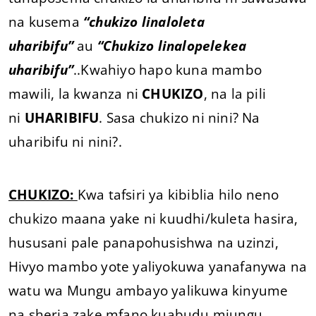
na kusema
“chukizo linaloleta
uharibifu”
au
“Chukizo linalopelekea
uharibifu”
..Kwahiyo hapo kuna mambo
mawili, la kwanza ni
CHUKIZO
, na la pili
ni
UHARIBIFU
. Sasa chukizo ni nini? Na
uharibifu ni nini?.
CHUKIZO:
Kwa tafsiri ya kibiblia hilo neno
chukizo maana yake ni kuudhi/kuleta hasira,
hususani pale panapohusishwa na uzinzi,
Hivyo mambo yote yaliyokuwa yanafanywa na
watu wa Mungu ambayo yalikuwa kinyume
na sheria zake mfano kuabudu miungu