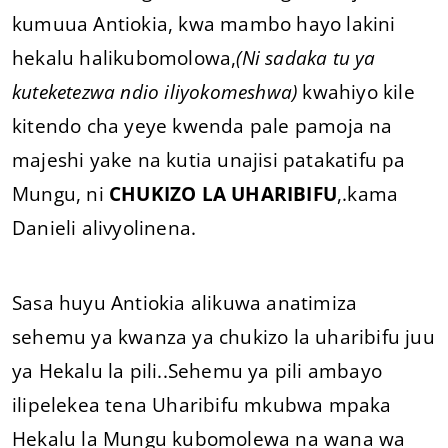
kumuua Antiokia, kwa mambo hayo lakini
hekalu halikubomolowa,
(Ni sadaka tu ya
kuteketezwa ndio iliyokomeshwa)
kwahiyo kile
kitendo cha yeye kwenda pale pamoja na
majeshi yake na kutia unajisi patakatifu pa
Mungu, ni
CHUKIZO LA UHARIBIFU
,.kama
Danieli alivyolinena.
Sasa huyu Antiokia alikuwa anatimiza
sehemu ya kwanza ya chukizo la uharibifu juu
ya Hekalu la pili..Sehemu ya pili ambayo
ilipelekea tena Uharibifu mkubwa mpaka
Hekalu la Mungu kubomolewa na wana wa