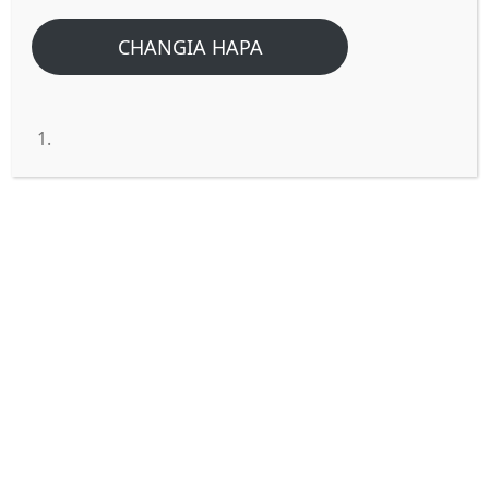
Home
/
Home
/
TOFAUTI KATI YA SHERIA YA ROHO WA UZIMA NA SHERIA
CHANGIA HAPA
YA DHAMBI NA MAUTI!
TOFAUTI KATI YA SHERIA YA
ROHO WA UZIMA NA SHERIA YA
DHAMBI NA MAUTI!
Shalom! Jina la Bwana wetu Yesu Kristo
libarikiwe. Karibu tujifunze maandiko,
Katika kitabu cha Warumi Mlango wa 7,
tunaona biblia imetaja kuwepo kwa vitu
viwili, ambapo cha kwanza ni SHERIA YA