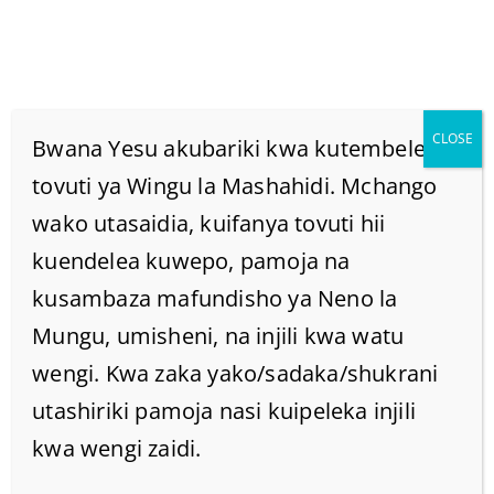
CLOSE
Bwana Yesu akubariki kwa kutembelea
tovuti ya Wingu la Mashahidi. Mchango
wako utasaidia, kuifanya tovuti hii
TOFAUTI KATI YA
kuendelea kuwepo, pamoja na
SHERIA YA ROHO WA
kusambaza mafundisho ya Neno la
Mungu, umisheni, na injili kwa watu
UZIMA NA SHERIA YA
wengi. Kwa zaka yako/sadaka/shukrani
utashiriki pamoja nasi kuipeleka injili
DHAMBI NA MAUTI!
kwa wengi zaidi.