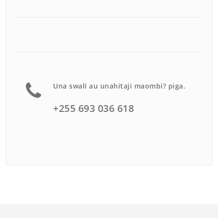
Una swali au unahitaji maombi? piga.
+255 693 036 618