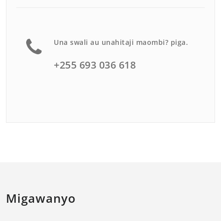
Una swali au unahitaji maombi? piga.
+255 693 036 618
Migawanyo