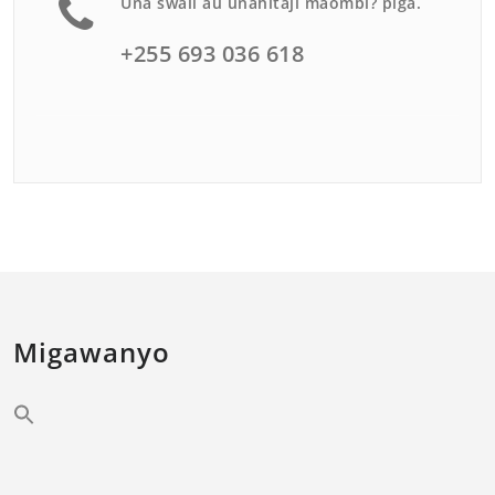
Una swali au unahitaji maombi? piga.
+255 693 036 618
Migawanyo