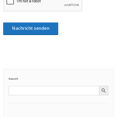
Search
Search Button
Search
for: