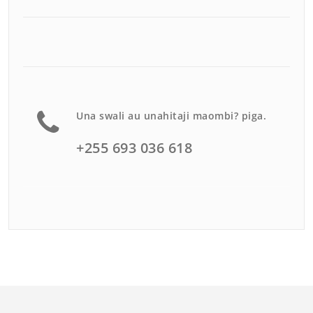
Una swali au unahitaji maombi? piga.
+255 693 036 618