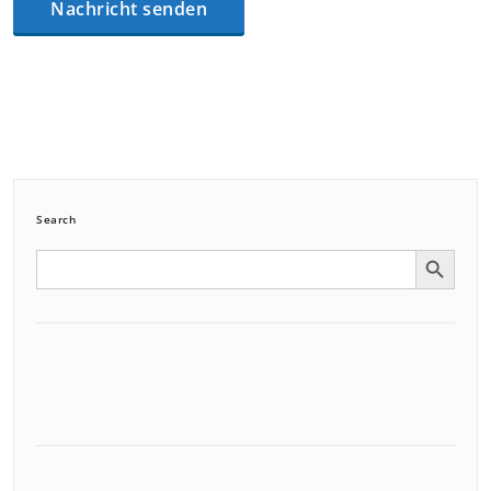
Search
Search Button
Search
for: