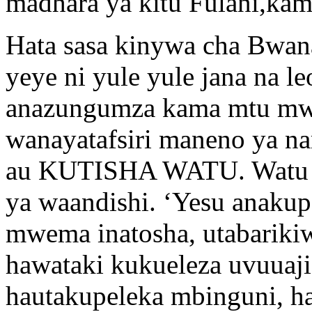
madhara ya kitu Fulani,kam
Hata sasa kinywa cha Bwana
yeye ni yule yule jana na le
anazungumza kama mtu mwen
wanayatafsiri maneno y
au KUTISHA WATU. Watu 
ya waandishi. ‘Yesu anaku
mwema inatosha, utabarikiw
hawataki kukueleza uvuua
hautakupeleka mbinguni, h