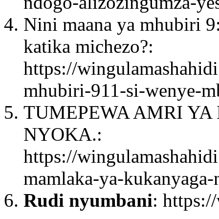
ndogo-alizozingumza-yes
Nini maana ya mhubiri 9
katika michezo?:
https://wingulamashahid
mhubiri-911-si-wenye-m
TUMEPEWA AMRI YA
NYOKA.:
https://wingulamashahid
mamlaka-ya-kukanyaga-n
Rudi nyumbani
: https: