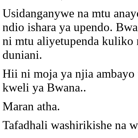
Usidanganywe na mtu anay
ndio ishara ya upendo. Bwa
ni mtu aliyetupenda kuliko
duniani.
Hii ni moja ya njia ambay
kweli ya Bwana..
Maran atha.
Tafadhali washirikishe na w