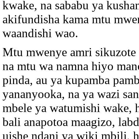
kwake, na sababu ya kusha
akifundisha kama mtu mwe
waandishi wao.
Mtu mwenye amri sikuzote
na mtu wa namna hiyo mane
pinda, au ya kupamba pamb
yananyooka, na ya wazi sa
mbele ya watumishi wake, 
bali anapotoa maagizo, lab
uishe ndani ya wiki mbili, 