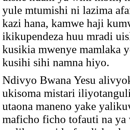
yule mtumishi ni lazima afa
kazi hana, kamwe haji ku
ikikupendeza huu mradi uis
kusikia mwenye mamlaka 
kusihi sihi namna hiyo.
Ndivyo Bwana Yesu alivyok
ukisoma mistari iliyotangul
utaona maneno yake yaliku
maficho ficho tofauti na y