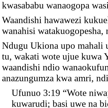
kwasababu wanaogopa wasi
Waandishi hawawezi kukuel
wanahisi watakuogopesha, 
Ndugu Ukiona upo mahali u
tu, wakati wote ujue kuwa 
waandishi ndio wanaokufun
anazungumza kwa amri, ndi
Ufunuo 3:19 “Wote niwa
kuwarudi; basi uwe na bi