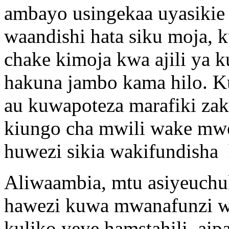
ambayo usingekaa uyasikie
waandishi hata siku moja,
chake kimoja kwa ajili ya 
hakuna jambo kama hilo. K
au kuwapoteza marafiki zak
kiungo cha mwili wake mw
huwezi sikia wakifundisha 
Aliwaambia, mtu asiyeuchu
hawezi kuwa mwanafunzi 
kuliko yeye hamstahili, aipa