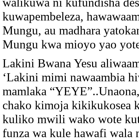
walikuwa ni kufundisha des
kuwapembeleza, hawawaamb
Mungu, au madhara yatoka
Mungu kwa mioyo yao yote
Lakini Bwana Yesu aliwaa
‘Lakini mimi nawaambia hi
mamlaka “YEYE”..Unaona,
chako kimoja kikikukosea k
kuliko mwili wako wote k
funza wa kule hawafi wala