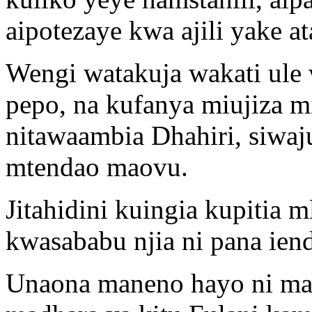
aipotezaye kwa ajili yake a
Wengi watakuja wakati ule
pepo, na kufanya miujiza m
nitawaambia Dhahiri, siwa
mtendao maovu.
Jitahidini kuingia kupiti
kwasababu njia ni pana ien
Unaona maneno hayo ni ma