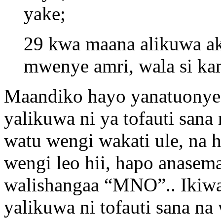
yake;
29 kwa maana alikuwa a
mwenye amri, wala si ka
Maandiko hayo yanatuonye
yalikuwa ni ya tofauti sana
watu wengi wakati ule, na 
wengi leo hii, hapo anasem
walishangaa “MNO”.. Ikiw
yalikuwa ni tofauti sana na