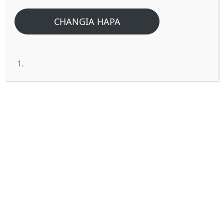
CHANGIA HAPA
WEWE NI ZAO LA MAHUSIANO
NA USHIRIKA.