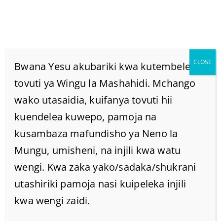
CLOSE
Bwana Yesu akubariki kwa kutembelea
tovuti ya Wingu la Mashahidi. Mchango
wako utasaidia, kuifanya tovuti hii
WEWE NI ZAO LA
kuendelea kuwepo, pamoja na
MAHUSIANO NA
kusambaza mafundisho ya Neno la
Mungu, umisheni, na injili kwa watu
USHIRIKA.
wengi. Kwa zaka yako/sadaka/shukrani
utashiriki pamoja nasi kuipeleka injili
Home
/
Home
/
kwa wengi zaidi.
WEWE NI ZAO LA MAHUSIANO NA USHIRIKA.