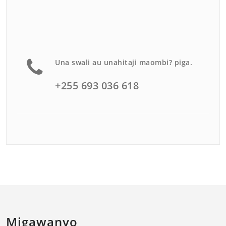
Una swali au unahitaji maombi? piga.
+255 693 036 618
Migawanyo