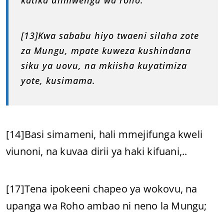
[13]Kwa sababu hiyo twaeni silaha zote
za Mungu, mpate kuweza kushindana
siku ya uovu, na mkiisha kuyatimiza
yote, kusimama.
[14]Basi simameni, hali mmejifunga kweli
viunoni, na kuvaa dirii ya haki kifuani,..
[17]Tena ipokeeni chapeo ya wokovu, na
upanga wa Roho ambao ni neno la Mungu;