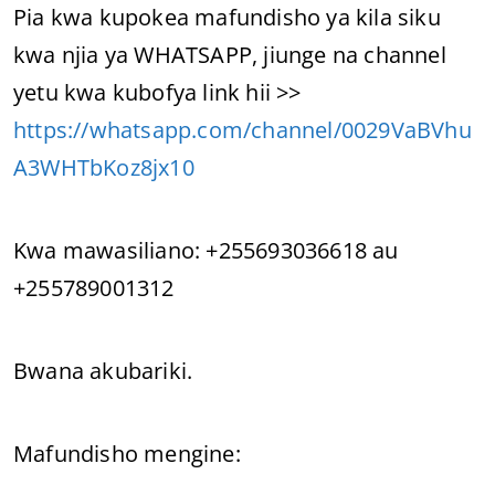
Pia kwa kupokea mafundisho ya kila siku
kwa njia ya WHATSAPP, jiunge na channel
yetu kwa kubofya link hii >>
https://whatsapp.com/channel/0029VaBVhu
A3WHTbKoz8jx10
Kwa mawasiliano: +255693036618 au
+255789001312
Bwana akubariki.
Mafundisho mengine: