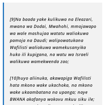
[9]Na baada yake kulikuwa na Eleazari,
mwana wa Dodai, Mwahohi, mmojawapo
wa wale mashujaa watatu waliokuwa
pamoja na Daudi; walipowatukana
Wafilisti waliokuwa wamekusanyika
huko ili kupigana, na watu wa Israeli
walikuwa wamekwenda zao;
[10]huyo aliinuka, akawapiga Wafilisti
hata mkono wake ukachoka, na mkono
wake ukaambatana na upanga; naye
BWANA akafanya wokovu mkuu siku ile;