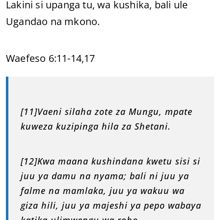
Lakini si upanga tu, wa kushika, bali ule
Ugandao na mkono.
Waefeso 6:11-14,17
[11]Vaeni silaha zote za Mungu, mpate
kuweza kuzipinga hila za Shetani.
[12]Kwa maana kushindana kwetu sisi si
juu ya damu na nyama; bali ni juu ya
falme na mamlaka, juu ya wakuu wa
giza hili, juu ya majeshi ya pepo wabaya
katika ulimwengu wa roho.