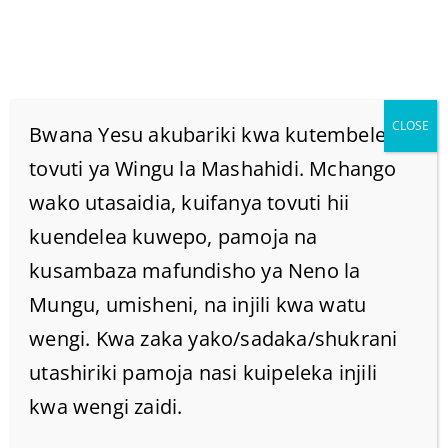
CLOSE
Bwana Yesu akubariki kwa kutembelea
tovuti ya Wingu la Mashahidi. Mchango
wako utasaidia, kuifanya tovuti hii
MAISHA YETU NI MILKI
kuendelea kuwepo, pamoja na
YA YESU KRISTO.
kusambaza mafundisho ya Neno la
Mungu, umisheni, na injili kwa watu
Home
/
Home
/
wengi. Kwa zaka yako/sadaka/shukrani
MAISHA YETU NI MILKI YA YESU KRISTO.
utashiriki pamoja nasi kuipeleka injili
kwa wengi zaidi.