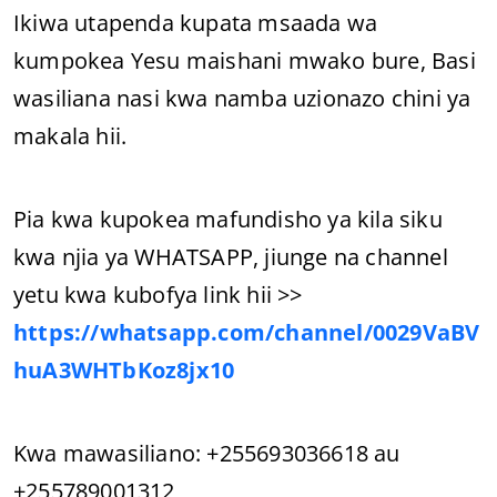
Ikiwa utapenda kupata msaada wa
kumpokea Yesu maishani mwako bure, Basi
wasiliana nasi kwa namba uzionazo chini ya
makala hii.
Pia kwa kupokea mafundisho ya kila siku
kwa njia ya WHATSAPP, jiunge na channel
yetu kwa kubofya link hii >>
https://whatsapp.com/channel/0029VaBV
huA3WHTbKoz8jx10
Kwa mawasiliano: +255693036618 au
+255789001312