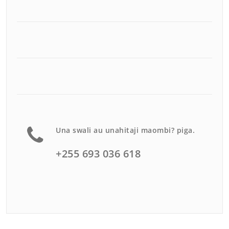
Una swali au unahitaji maombi? piga.
+255 693 036 618