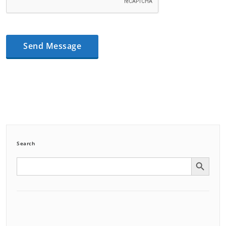
Search
Search Button
Search
for: