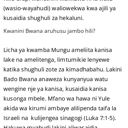
(wasio-wayahudi) waliowekwa kwa ajili ya
kusaidia shughuli za hekaluni.
Kwanini Bwana aruhusu jambo hili?
Licha ya kwamba Mungu ameliita kanisa
lake na amelitenga, limtumikie lenyewe
katika shughuli zote za kimadhabahu. Lakini
Bado Bwana anaweza kunyanyua watu
wengine nje ya kanisa, kusaidia kanisa
kusonga mbele. Mfano wa hawa ni Yule
akida wa kirumi ambaye alilipenda taifa la
Israeli na kulijengea sinagogi (Luka 7:1-5).
Hakuwa myahudi lakini aliwasaidia