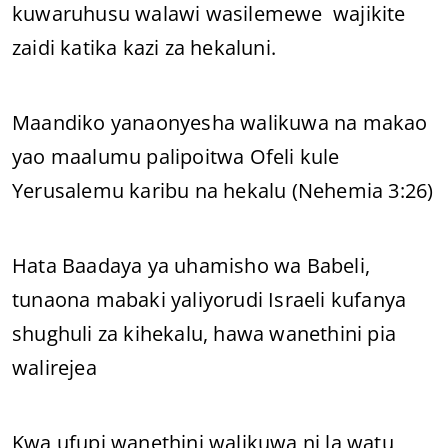
kuwaruhusu walawi wasilemewe wajikite
zaidi katika kazi za hekaluni.
Maandiko yanaonyesha walikuwa na makao
yao maalumu palipoitwa Ofeli kule
Yerusalemu karibu na hekalu (Nehemia 3:26)
Hata Baadaya ya uhamisho wa Babeli,
tunaona mabaki yaliyorudi Israeli kufanya
shughuli za kihekalu, hawa wanethini pia
walirejea
Kwa ufupi wanethini walikuwa ni la watu