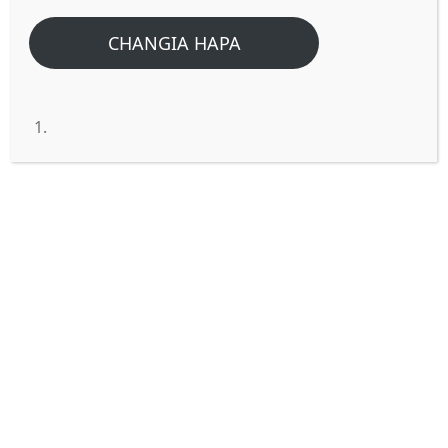
KATAZO LA MUNGU, NI
MAFANIKIO.
CHANGIA HAPA
Ukikatazwa na Mungu, haimaanishi kuwa
umenyimwa unachoomba, kinyume chake
amepewa kwa uzuri wa juu zaidi.
Kuna kipindi Daudi aliingiwa na Nia ya
kutaka kumjengea Mungu nyumba ..Hivyo
akaanda Mali zake nyingi ili aanze ujenzi…
lakini alipolileta Hilo wazo kwa Mungu,
ilikuwa ni tofauti na alivyotarajia..