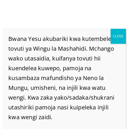
CLOSE
Bwana Yesu akubariki kwa kutembelea
tovuti ya Wingu la Mashahidi. Mchango
wako utasaidia, kuifanya tovuti hii
KATAZO LA MUNGU, NI
kuendelea kuwepo, pamoja na
MAFANIKIO.
kusambaza mafundisho ya Neno la
Mungu, umisheni, na injili kwa watu
Home
/
Home
/
KATAZO LA MUNGU, NI MAFANIKIO.
wengi. Kwa zaka yako/sadaka/shukrani
utashiriki pamoja nasi kuipeleka injili
kwa wengi zaidi.