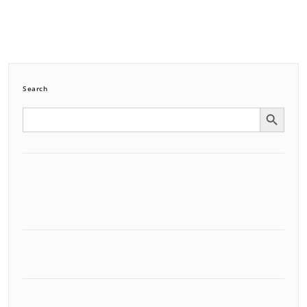
Search
Search Button
Search
for: