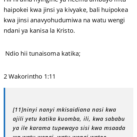
haipokei kwa jinsi ya kivyake, bali huipokea
kwa jinsi anavyohudumiwa na watu wengi
ndani ya kanisa la Kristo.
Ndio hii tunaisoma katika;
2 Wakorintho 1:11
[11]ninyi nanyi mkisaidiana nasi kwa
ajili yetu katika kuomba, ili, kwa sababu
ya ile karama tupewayo sisi kwa msaada
wa watu wengi, watu wengi watoe