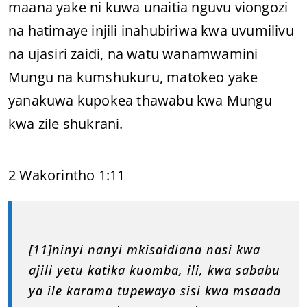
maana yake ni kuwa unaitia nguvu viongozi
na hatimaye injili inahubiriwa kwa uvumilivu
na ujasiri zaidi, na watu wanamwamini
Mungu na kumshukuru, matokeo yake
yanakuwa kupokea thawabu kwa Mungu
kwa zile shukrani.
2 Wakorintho 1:11
[11]ninyi nanyi mkisaidiana nasi kwa
ajili yetu katika kuomba, ili, kwa sababu
ya ile karama tupewayo sisi kwa msaada