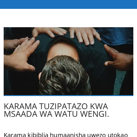
KARAMA TUZIPATAZO KWA
MSAADA WA WATU WENGI.
Karama kibiblia humaanisha uwezo utokao