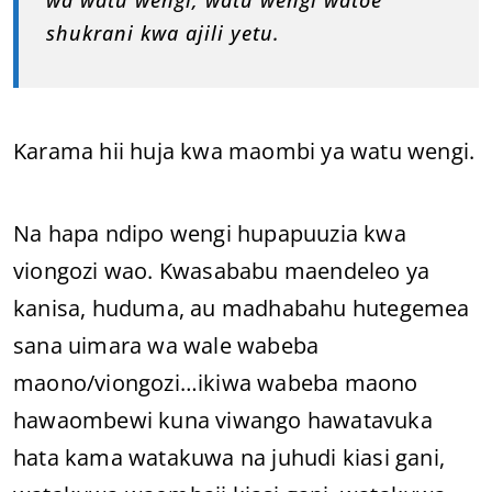
shukrani kwa ajili yetu.
Karama hii huja kwa maombi ya watu wengi.
Na hapa ndipo wengi hupapuuzia kwa
viongozi wao. Kwasababu maendeleo ya
kanisa, huduma, au madhabahu hutegemea
sana uimara wa wale wabeba
maono/viongozi…ikiwa wabeba maono
hawaombewi kuna viwango hawatavuka
hata kama watakuwa na juhudi kiasi gani,