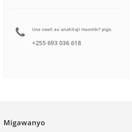
Una swali au unahitaji maombi? piga.
+255 693 036 618
Migawanyo