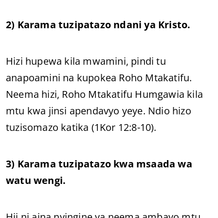
2) Karama tuzipatazo ndani ya Kristo.
Hizi hupewa kila mwamini, pindi tu
anapoamini na kupokea Roho Mtakatifu.
Neema hizi, Roho Mtakatifu Humgawia kila
mtu kwa jinsi apendavyo yeye. Ndio hizo
tuzisomazo katika (1Kor 12:8-10).
3) Karama tuzipatazo kwa msaada wa
watu wengi.
Hii ni aina nyingine ya neema ambayo mtu