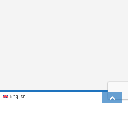
English
Kiswahili (Tanzania)
German
Deutsch
(
)
Hindi
हिन्दी
(
)