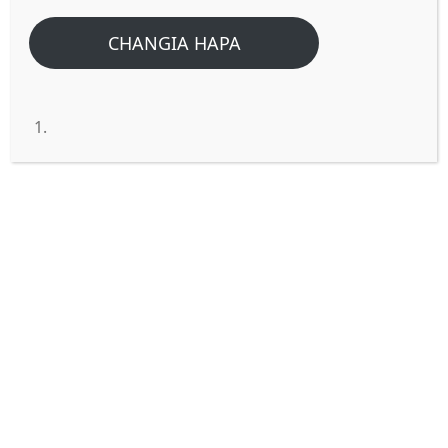
CHANGIA HAPA
Je! Hayo Mambo ya duniani na
ya mbinguni ni yapi?
Yohana 3:12