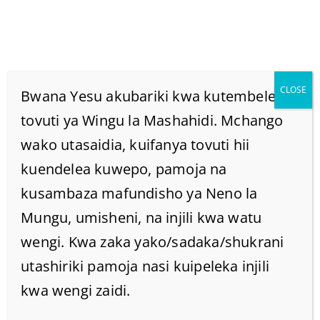
CLOSE
Bwana Yesu akubariki kwa kutembelea
tovuti ya Wingu la Mashahidi. Mchango
wako utasaidia, kuifanya tovuti hii
Title 2026
kuendelea kuwepo, pamoja na
Home
kusambaza mafundisho ya Neno la
/
2026
Mungu, umisheni, na injili kwa watu
wengi. Kwa zaka yako/sadaka/shukrani
utashiriki pamoja nasi kuipeleka injili
kwa wengi zaidi.