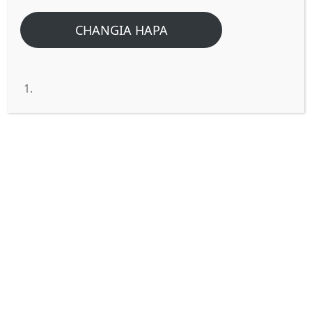
CHANGIA HAPA
MATUKIO KATIKA MAANDIKO
YANAYOISHI HATA LEO.
Katika maandiko ukikutana na kisa
kinaishia kwa kusema ‘hata leo’. Basi kuwa
makini hapo kwasababu lipo la