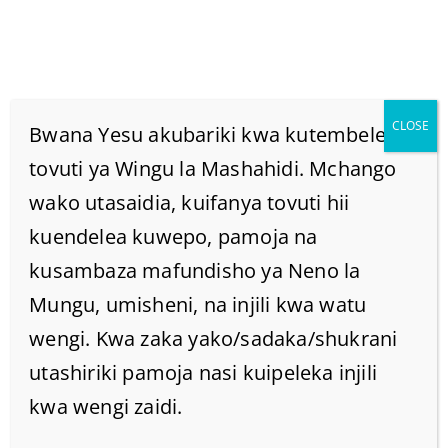
CLOSE
Bwana Yesu akubariki kwa kutembelea
tovuti ya Wingu la Mashahidi. Mchango
wako utasaidia, kuifanya tovuti hii
SHIKA JEMBE NA
kuendelea kuwepo, pamoja na
SURURU CHIMBA
kusambaza mafundisho ya Neno la
Mungu, umisheni, na injili kwa watu
MAHANDAKI.
wengi. Kwa zaka yako/sadaka/shukrani
utashiriki pamoja nasi kuipeleka injili
Home
/
Home
/
kwa wengi zaidi.
SHIKA JEMBE NA SURURU CHIMBA MAHANDAKI.