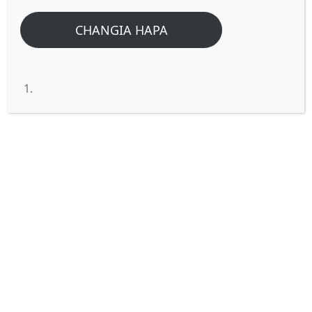
CHANGIA HAPA
Kauli ya Bwana ya “Heri kutoa
kuliko kupokea” tunaisoma