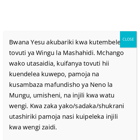
CLOSE
Bwana Yesu akubariki kwa kutembelea
tovuti ya Wingu la Mashahidi. Mchango
wako utasaidia, kuifanya tovuti hii
Kauli Ya Bwana Ya “Heri
kuendelea kuwepo, pamoja na
Kutoa Kuliko Kupokea”
kusambaza mafundisho ya Neno la
Mungu, umisheni, na injili kwa watu
Tunaisoma Wapi?
wengi. Kwa zaka yako/sadaka/shukrani
utashiriki pamoja nasi kuipeleka injili
Home
/
Uncategorized @sw-tz
/
kwa wengi zaidi.
Kauli ya Bwana ya “Heri kutoa kuliko kupokea”
tunaisoma wapi?