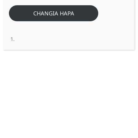
CHANGIA HAPA
MASWALI NA MAJIBU:
YAHUSUYO NDOA
SWALI 01: Je wakristo tunaruhusiwa