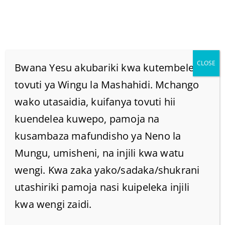
CLOSE
Bwana Yesu akubariki kwa kutembelea
tovuti ya Wingu la Mashahidi. Mchango
wako utasaidia, kuifanya tovuti hii
MASWALI NA MAJIBU:
kuendelea kuwepo, pamoja na
YAHUSUYO NDOA
kusambaza mafundisho ya Neno la
Mungu, umisheni, na injili kwa watu
Home
/
Home
/
wengi. Kwa zaka yako/sadaka/shukrani
MASWALI NA MAJIBU: YAHUSUYO NDOA
utashiriki pamoja nasi kuipeleka injili
kwa wengi zaidi.