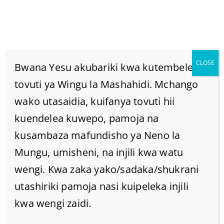
CLOSE
Bwana Yesu akubariki kwa kutembelea
tovuti ya Wingu la Mashahidi. Mchango
wako utasaidia, kuifanya tovuti hii
Je Malaika Wana Damu
kuendelea kuwepo, pamoja na
Na Nyama?
kusambaza mafundisho ya Neno la
Mungu, umisheni, na injili kwa watu
Home
/
Home
/
Je Malaika wana damu na nyama?
wengi. Kwa zaka yako/sadaka/shukrani
utashiriki pamoja nasi kuipeleka injili
kwa wengi zaidi.