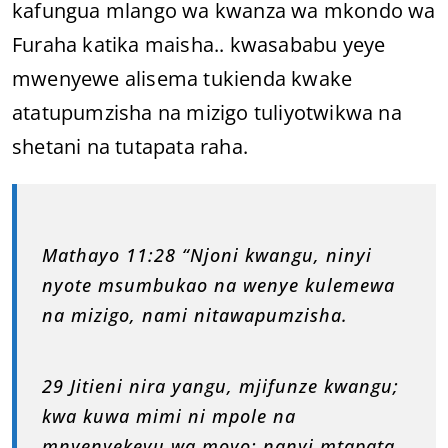
kafungua mlango wa kwanza wa mkondo wa
Furaha katika maisha.. kwasababu yeye
mwenyewe alisema tukienda kwake
atatupumzisha na mizigo tuliyotwikwa na
shetani na tutapata raha.
Mathayo 11:28 “Njoni kwangu, ninyi
nyote msumbukao na wenye kulemewa
na mizigo, nami nitawapumzisha.
29 Jitieni nira yangu, mjifunze kwangu;
kwa kuwa mimi ni mpole na
mnyenyekevu wa moyo; nanyi mtapata