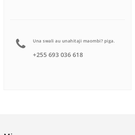
Una swali au unahitaji maombi? piga.
+255 693 036 618