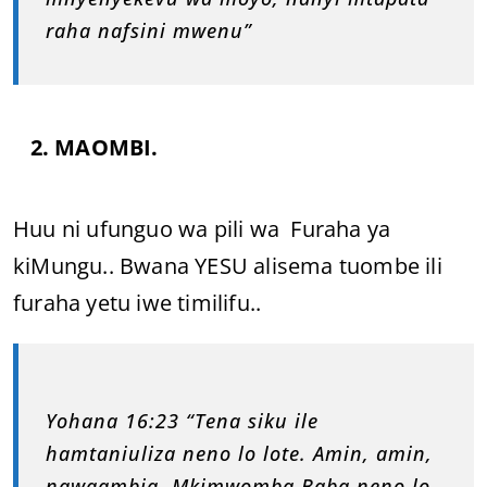
raha nafsini mwenu”
2. MAOMBI.
Huu ni ufunguo wa pili wa Furaha ya
kiMungu.. Bwana YESU alisema tuombe ili
furaha yetu iwe timilifu..
Yohana 16:23 “Tena siku ile
hamtaniuliza neno lo lote. Amin, amin,
nawaambia, Mkimwomba Baba neno lo