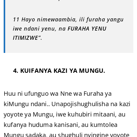
11 Hayo nimewaambia, ili furaha yangu
iwe ndani yenu, na
FURAHA YENU
ITIMIZWE
”.
4. KUIFANYA KAZI YA MUNGU.
Huu ni ufunguo wa Nne wa Furaha ya
kiMungu ndani.. Unapojishughulisha na kazi
yoyote ya Mungu, iwe kuhubiri mitaani, au
kufanya huduma kanisani, au kumtolea
Mungu sadaka, au shughuli nyingine yoyote