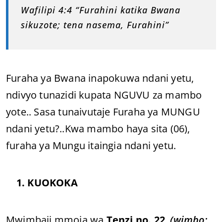
Wafilipi 4:4 “Furahini katika Bwana
sikuzote; tena nasema, Furahini”
Furaha ya Bwana inapokuwa ndani yetu,
ndivyo tunazidi kupata NGUVU za mambo
yote.. Sasa tunaivutaje Furaha ya MUNGU
ndani yetu?..Kwa mambo haya sita (06),
furaha ya Mungu itaingia ndani yetu.
1. KUOKOKA
Mwimbaji mmoja wa
Tenzi no. 22
,
(wimbo;