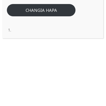
CHANGIA HAPA
UMESAMEHEWA DHAMBI ZAKO.
Siku moja Yesu alipokuwa anahubiri katika
nyumba fulani, watu wengi walikusanyika