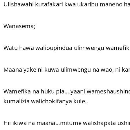
Ulishawahi kutafakari kwa ukaribu maneno h
Wanasema;
Watu hawa walioupindua ulimwengu wamefik
Maana yake ni kuwa ulimwengu na wao, ni kama
Wamefika na huku pia….yaani wameshaushin
kumalizia walichokifanya kule..
Hii ikiwa na maana…mitume walishapata ushin