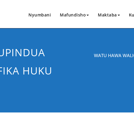
Nyumbani
Mafundisho
Maktaba
Ku
UPINDUA
WATU HAWA WALI
IKA HUKU