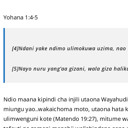
Yohana 1:4-5
[4]Ndani yake ndimo ulimokuwa uzima, nao 
[5]Nayo nuru yang’aa gizani, wala giza hali
Ndio maana kipindi cha injili utaona Wayahu
miungu yao..wakaichoma moto, utaona hata 
ulimwenguni kote (Matendo 19:27), mitume wali