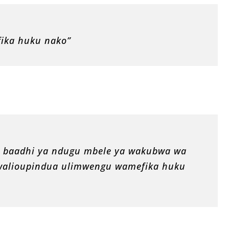
ika huku nako”
a baadhi ya ndugu mbele ya wakubwa wa
 walioupindua ulimwengu wamefika huku