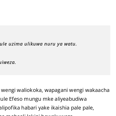
ule uzima ulikuwa nuru ya watu.
kuiweza.
di wengi waliokoka, wapagani wengi wakaacha
kule Efeso mungu mke aliyeabudiwa
pofika habari yake ikaishia pale pale,