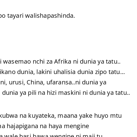
o tayari walishapashinda.
wasemao nchi za Afrika ni dunia ya tatu..
kano dunia, lakini uhalisia dunia zipo tatu…
i, urusi, China, ufaransa..ni dunia ya
dunia ya pili na hizi maskini ni dunia ya tatu..
akubwa na kuyateka, maana yake huyo mtu
ma hajapigana na haya mengine
 wale basi hawa wengine ni maji tu.