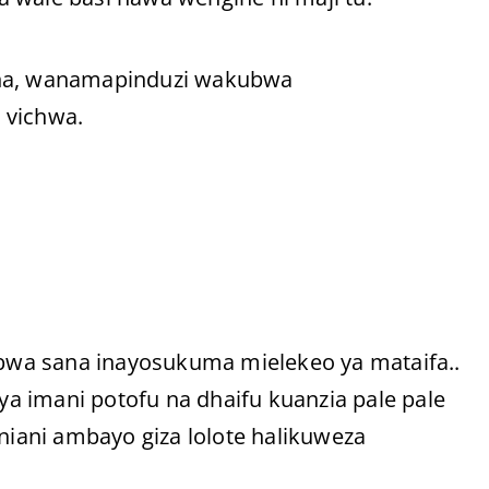
ana, wanamapinduzi wakubwa
 vichwa.
kubwa sana inayosukuma mielekeo ya mataifa..
 ya imani potofu na dhaifu kuanzia pale pale
uniani ambayo giza lolote halikuweza