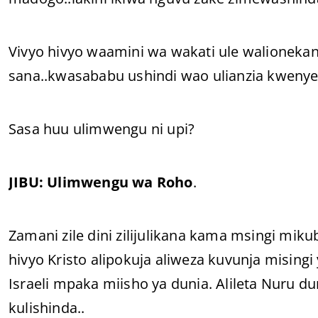
Vivyo hivyo waamini wa wakati ule walionek
sana..kwasababu ushindi wao ulianzia kwenye
Sasa huu ulimwengu ni upi?
JIBU: Ulimwengu wa Roho
.
Zamani zile dini zilijulikana kama msingi mi
hivyo Kristo alipokuja aliweza kuvunja misingi
Israeli mpaka miisho ya dunia. Alileta Nuru d
kulishinda..