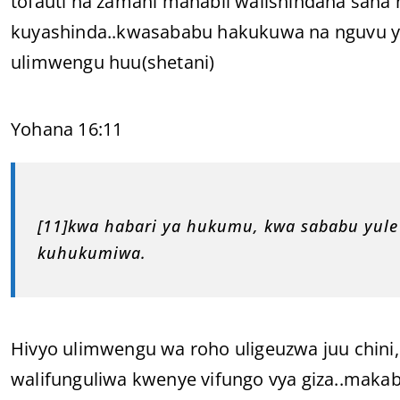
tofauti na zamani manabii walishindana sana
kuyashinda..kwasababu hakukuwa na nguvu 
ulimwengu huu(shetani)
Yohana 16:11
[11]kwa habari ya hukumu, kwa sababu yu
kuhukumiwa.
Hivyo ulimwengu wa roho uligeuzwa juu chini
walifunguliwa kwenye vifungo vya giza..makabu