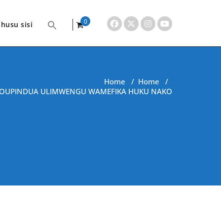
0
husu sisi
items
Home
/
Home
/
OUPINDUA ULIMWENGU WAMEFIKA HUKU NAKO