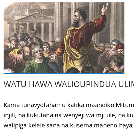
WATU HAWA WALIOUPINDUA UL
Kama tunavyofahamu katika maandiko Mitume w
injili, na kukutana na wenyeji wa mji ule, na
walipiga kelele sana na kusema maneno haya;