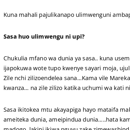
Kuna mahali pajulikanapo ulimwenguni ambap
Sasa huo ulimwengu ni upi?
Chukulia mfano wa dunia ya sasa.. kuna usemi 
ijapokuwa wote tupo kwenye sayari moja, ujuli
Zile nchi zilizoendelea sana…Kama vile Marekan
kwanza… na zile zilizo katika uchumi wa kati ni 
Sasa ikitokea mtu akayapiga hayo mataifa m
ameiteka dunia, ameipindua dunia…..hata ka
madogo..lakini ikiwa nguvu zake zimewashinda