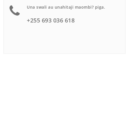
Una swali au unahitaji maombi? piga.
+255 693 036 618