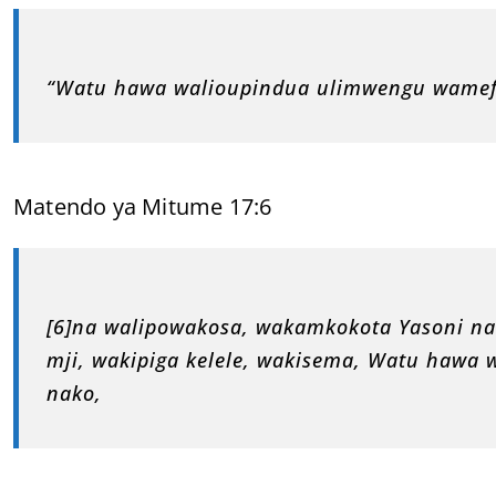
“Watu hawa walioupindua ulimwengu wamef
Matendo ya Mitume 17:6
[6]na walipowakosa, wakamkokota Yasoni n
mji, wakipiga kelele, wakisema, Watu hawa
nako,