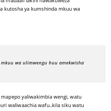
 na mabaali lakini hawakuweza
ya kutosha ya kumshinda mkuu wa
le mkuu wa ulimwengu huu amekwisha
, mapepo yaliwakimbia wengi, watu
ri waliwaachia wafu..kila siku watu