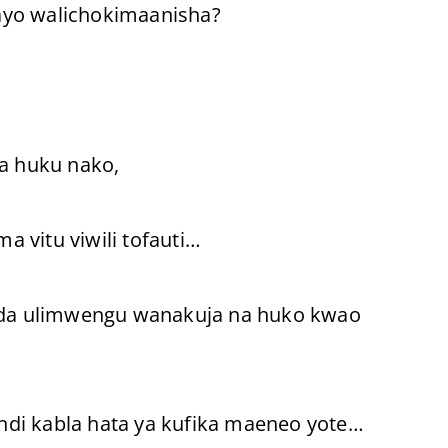
ayo walichokimaanisha?
a huku nako,
 vitu viwili tofauti…
da ulimwengu wanakuja na huko kwao
di kabla hata ya kufika maeneo yote…