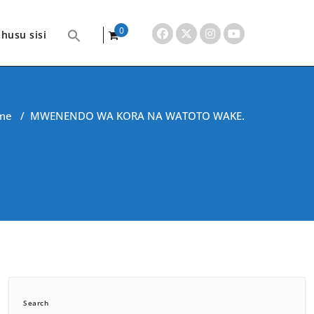
0
husu sisi
items
me
/
MWENENDO WA KORA NA WATOTO WAKE.
Search