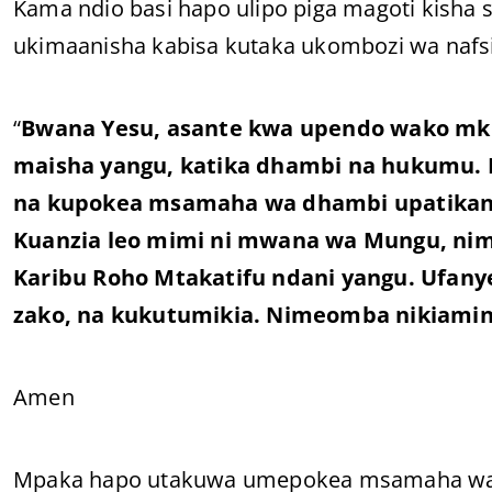
Kama ndio basi hapo ulipo piga magoti kisha 
ukimaanisha kabisa kutaka ukombozi wa nafsi
“
Bwana Yesu, asante kwa upendo wako mk
maisha yangu, katika dhambi na hukumu. 
na kupokea msamaha wa dhambi upatikana
Kuanzia leo mimi ni mwana wa Mungu, nime
Karibu Roho Mtakatifu ndani yangu. Ufan
zako, na kukutumikia. Nimeomba nikiamini k
Amen
Mpaka hapo utakuwa umepokea msamaha wa dh