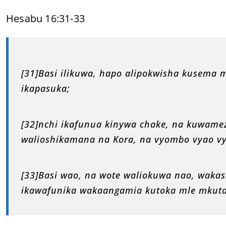
Hesabu 16:31-33
[31]Basi ilikuwa, hapo alipokwisha kusema m
ikapasuka;
[32]nchi ikafunua kinywa chake, na kuwame
walioshikamana na Kora, na vyombo vyao v
[33]Basi wao, na wote waliokuwa nao, wakas
ikawafunika wakaangamia kutoka mle mkut