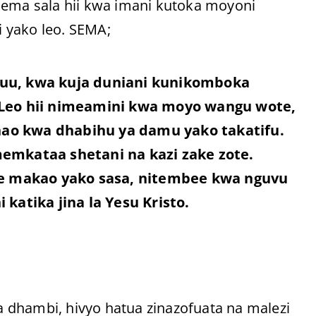
sema sala hii kwa imani kutoka moyoni
 yako leo. SEMA;
uu, kwa kuja duniani kunikomboka
Leo hii nimeamini kwa moyo wangu wote,
o kwa dhabihu ya damu yako takatifu.
mkataa shetani na kazi zake zote.
ye makao yako sasa, nitembee kwa nguvu
atika jina la Yesu Kristo.
ambi, hivyo hatua zinazofuata na malezi