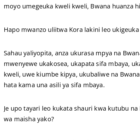
moyo umegeuka kweli kweli, Bwana huanza hi
Hapo mwanzo uliitwa Kora lakini leo ukigeuka u
Sahau yaliyopita, anza ukurasa mpya na Bwan
mwenyewe ukakosea, ukapata sifa mbaya, ukaw
kweli, uwe kiumbe kipya, ukubaliwe na Bwan
hata kama una asili ya sifa mbaya.
Je upo tayari leo kukata shauri kwa kutubu
wa maisha yako?