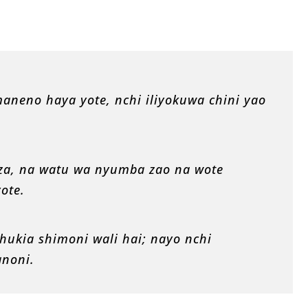
aneno haya yote, nchi iliyokuwa chini yao
za, na watu wa nyumba zao na wote
yote.
hukia shimoni wali hai; nayo nchi
anoni.