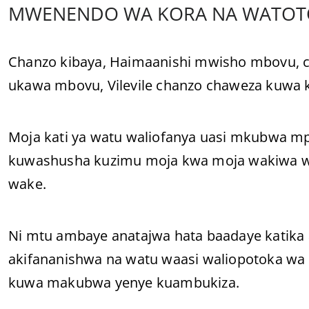
MWENENDO WA KORA NA WATOT
Chanzo kibaya, Haimaanishi mwisho mbovu, 
ukawa mbovu, Vilevile chanzo chaweza kuwa 
Moja kati ya watu waliofanya uasi mkubwa
kuwashusha kuzimu moja kwa moja wakiwa waz
wake.
Ni mtu ambaye anatajwa hata baadaye katika a
akifananishwa na watu waasi waliopotoka wa
kuwa makubwa yenye kuambukiza.