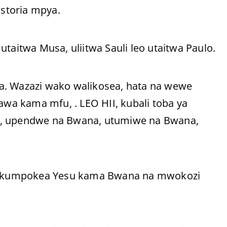
storia mpya.
taitwa Musa, uliitwa Sauli leo utaitwa Paulo.
a. Wazazi wako walikosea, hata na wewe
a kama mfu, . LEO HII, kubali toba ya
a, upendwe na Bwana, utumiwe na Bwana,
 na kumpokea Yesu kama Bwana na mwokozi