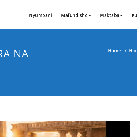
Nyumbani
Mafundisho
Maktaba
Ku
RA NA
Home
/
Ho
CHANGIA HAPA