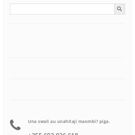
Search Button
Search
for:
Una swali au unahitaji maombi? piga.