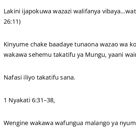
Lakini ijapokuwa wazazi walifanya vibaya…wa
26:11)
Kinyume chake baadaye tunaona wazao wa k
wakawa sehemu takatifu ya Mungu, yaani wai
Nafasi iliyo takatifu sana.
1 Nyakati 6:31–38,
Wengine wakawa wafungua malango ya nyumba