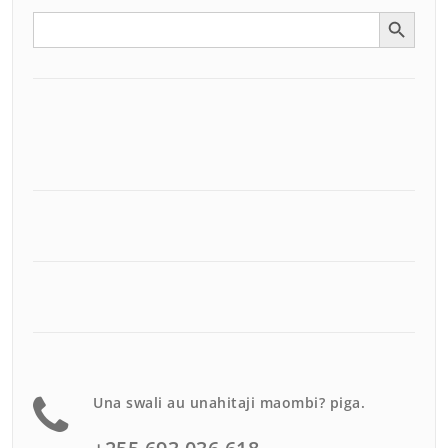
Search Button
Search
for:
Una swali au unahitaji maombi? piga.