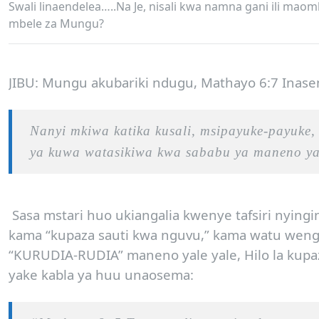
Swali linaendelea…..Na Je, nisali kwa namna gani ili ma
mbele za Mungu?
JIBU:
Mungu akubariki ndugu,
Mathayo 6:7 Inase
Nanyi mkiwa katika kusali, msipayuke-payuk
ya kuwa watasikiwa kwa sababu ya maneno y
Sasa mstari huo ukiangalia kwenye tafsiri nying
kama “kupaza sauti kwa nguvu,” kama watu weng
“KURUDIA-RUDIA” maneno yale yale, Hilo la kupaz
yake kabla ya huu unaosema: