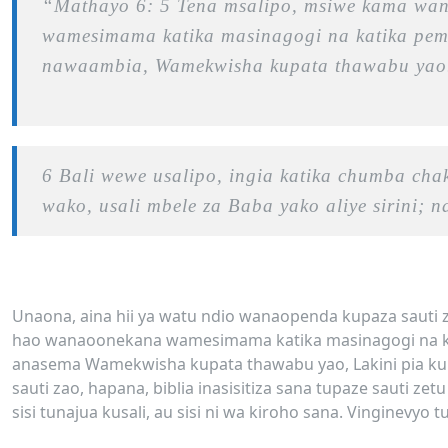
“Mathayo 6: 5 Tena msalipo, msiwe kama wan
wamesimama katika masinagogi na katika pemb
nawaambia, Wamekwisha kupata thawabu yao
6 Bali wewe usalipo, ingia katika chumba cha
wako, usali mbele za Baba yako aliye sirini; n
Unaona, aina hii ya watu ndio wanaopenda kupaza sauti
hao wanaoonekana wamesimama katika masinagogi na ka
anasema Wamekwisha kupata thawabu yao, Lakini pia ku
sauti zao, hapana, biblia inasisitiza sana tupaze sauti z
sisi tunajua kusali, au sisi ni wa kiroho sana. Vinginevy