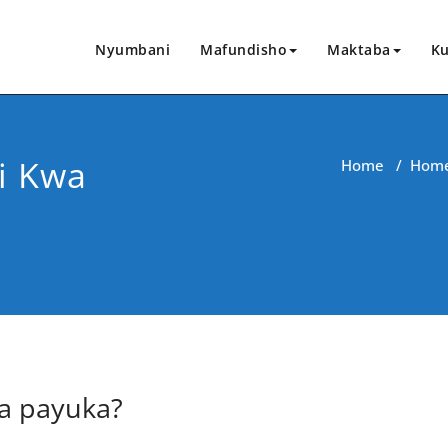
Nyumbani
Mafundisho
Maktaba
Ku
i Kwa
Home
/
Hom
CHANGIA HAPA
ka payuka?