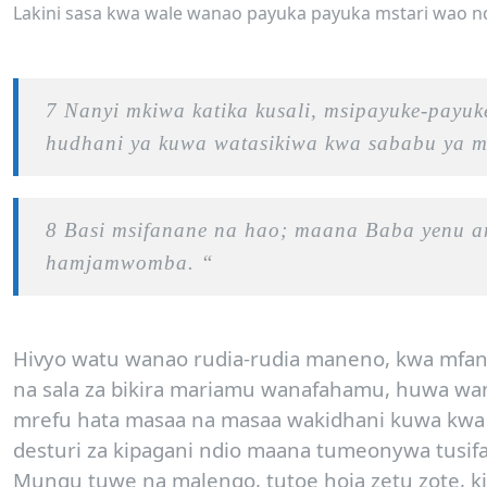
Lakini sasa kwa wale wanao payuka payuka mstari wao 
7 Nanyi mkiwa katika kusali, msipayuke-payu
hudhani ya kuwa watasikiwa kwa sababu ya 
8 Basi msifanane na hao; maana Baba yenu an
hamjamwomba. “
Hivyo watu wanao rudia-rudia maneno, kwa mfano
na sala za bikira mariamu wanafahamu, huwa wa
mrefu hata masaa na masaa wakidhani kuwa kwa k
desturi za kipagani ndio maana tumeonywa tusi
Mungu tuwe na malengo, tutoe hoja zetu zote, ki