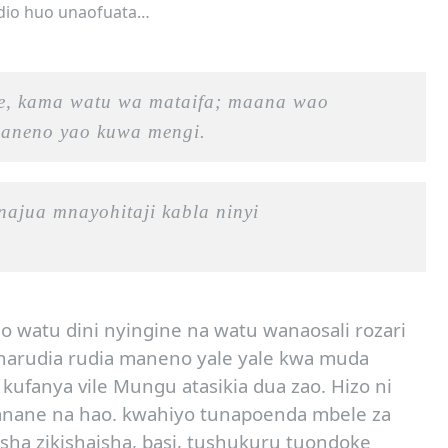
ndio huo unaofuata…
ke, kama watu wa mataifa; maana wao
maneno yao kuwa mengi.
ajua mnayohitaji kabla ninyi
 watu dini nyingine na watu wanaosali rozari
narudia rudia maneno yale yale kwa muda
ufanya vile Mungu atasikia dua zao. Hizo ni
fanane na hao. kwahiyo tunapoenda mbele za
sha zikishaisha, basi, tushukuru tuondoke