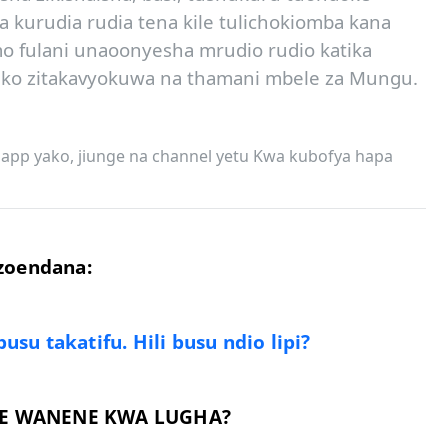
 kurudia rudia tena kile tulichokiomba kana
o fulani unaoonyesha mrudio rudio katika
zako zitakavyokuwa na thamani mbele za Mungu.
app yako, jiunge na channel yetu Kwa kubofya hapa
zoendana:
su takatifu. Hili busu ndio lipi?
OTE WANENE KWA LUGHA?