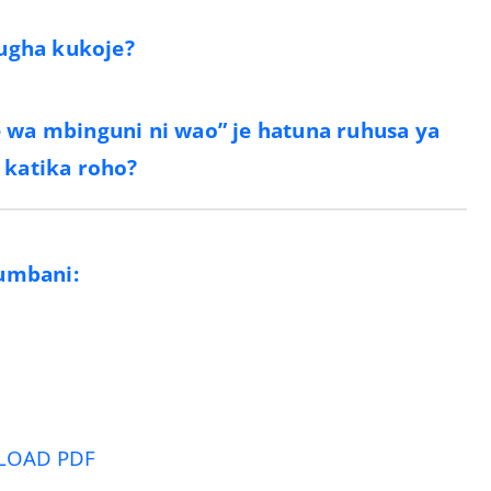
ugha kukoje?
 wa mbinguni ni wao” je hatuna ruhusa ya
 katika roho?
umbani:
OAD PDF