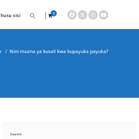
0
husu sisi
items
e
/
Nini maana ya kusali kwa kupayuka payuka?
Search