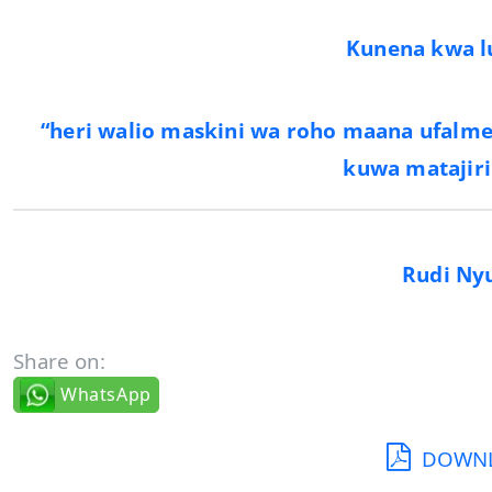
Kunena kwa l
“heri walio maskini wa roho maana ufalme
kuwa matajiri
Rudi Ny
Share on:
WhatsApp
DOWNL