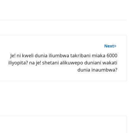
Next
Je! ni kweli dunia iliumbwa takribani miaka 6000
iliyopita? na je! shetani alikuwepo duniani wakati
dunia inaumbwa?