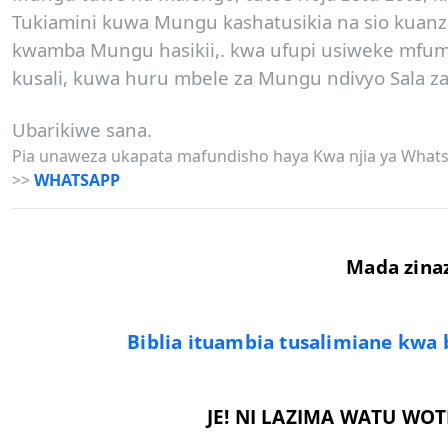
Tukiamini kuwa Mungu kashatusikia na sio kuanza
kwamba Mungu hasikii,. kwa ufupi usiweke mfum
kusali, kuwa huru mbele za Mungu ndivyo Sala 
Ubarikiwe sana.
Pia unaweza ukapata mafundisho haya Kwa njia ya Whats
>>
WHATSAPP
Mada zina
Biblia ituambia tusalimiane kwa bu
JE! NI LAZIMA WATU W