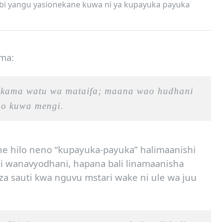
ombi yangu yasionekane kuwa ni ya kupayuka payuka
ma:
e, kama watu wa mataifa; maana wao hudhani
ao kuwa mengi.
ine hilo neno “kupayuka-payuka” halimaanishi
i wanavyodhani, hapana bali linamaanisha
a sauti kwa nguvu mstari wake ni ule wa juu