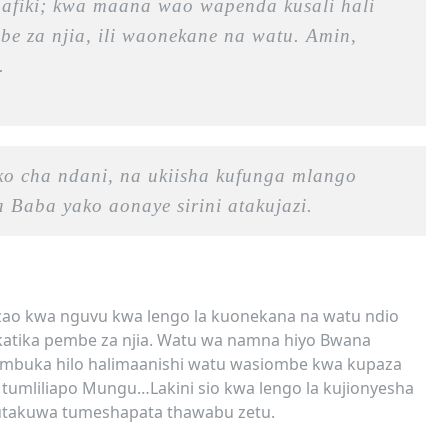
afiki; kwa maana wao wapenda kusali hali
e za njia, ili waonekane na watu. Amin,
.
ko cha ndani, na ukiisha kufunga mlango
a Baba yako aonaye sirini atakujazi.
 zao kwa nguvu kwa lengo la kuonekana na watu ndio
tika pembe za njia. Watu wa namna hiyo Bwana
mbuka hilo halimaanishi watu wasiombe kwa kupaza
etu tumliliapo Mungu…Lakini sio kwa lengo la kujionyesha
o tutakuwa tumeshapata thawabu zetu.