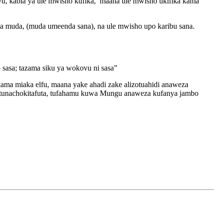
ovu, kabla ya ule mwisho kufika, maana ule mwisho ukifika kama
 ya muda, (muda umeenda sana), na ule mwisho upo karibu sana.
 sasa; tazama siku ya wokovu ni sasa”
ma miaka elfu, maana yake ahadi zake alizotuahidi anaweza
e tunachokitafuta, tufahamu kuwa Mungu anaweza kufanya jambo