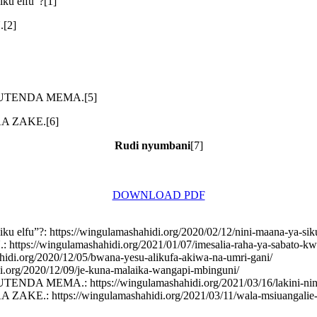
ku elfu”?[1]
[2]
UTENDA MEMA.[5]
 ZAKE.[6]
Rudi nyumbani
[7]
DOWNLOAD PDF
ku elfu”?: https://wingulamashahidi.org/2020/02/12/nini-maana-ya-si
wingulamashahidi.org/2021/01/07/imesalia-raha-ya-sabato-kw
hidi.org/2020/12/05/bwana-yesu-alikufa-akiwa-na-umri-gani/
i.org/2020/12/09/je-kuna-malaika-wangapi-mbinguni/
MA.: https://wingulamashahidi.org/2021/03/16/lakini-ninyi-
ttps://wingulamashahidi.org/2021/03/11/wala-msiuangalie-mw