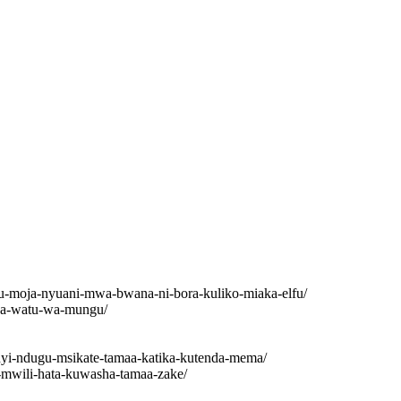
ku-moja-nyuani-mwa-bwana-ni-bora-kuliko-miaka-elfu/
a-watu-wa-mungu/
ndugu-msikate-tamaa-katika-kutenda-mema/
ili-hata-kuwasha-tamaa-zake/