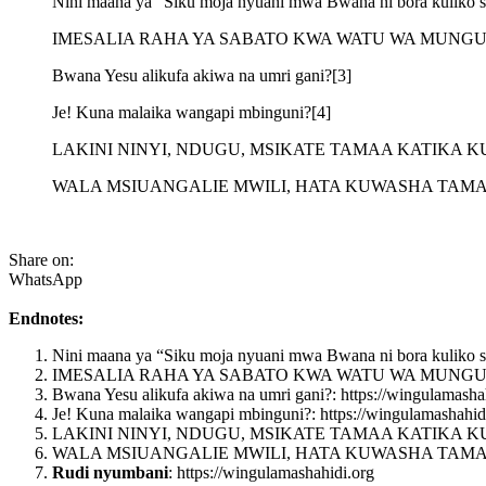
Nini maana ya “Siku moja nyuani mwa Bwana ni bora kuliko si
IMESALIA RAHA YA SABATO KWA WATU WA MUNGU.
Bwana Yesu alikufa akiwa na umri gani?[3]
Je! Kuna malaika wangapi mbinguni?[4]
LAKINI NINYI, NDUGU, MSIKATE TAMAA KATIKA K
WALA MSIUANGALIE MWILI, HATA KUWASHA TAMAA
Share on:
WhatsApp
Endnotes:
Nini maana ya “Siku moja nyuani mwa Bwana ni bora kuliko si
IMESALIA RAHA YA SABATO KWA WATU WA MUNGU.: https://
Bwana Yesu alikufa akiwa na umri gani?: https://wingulamasha
Je! Kuna malaika wangapi mbinguni?: https://wingulamashahid
LAKINI NINYI, NDUGU, MSIKATE TAMAA KATIKA KUTENDA ME
WALA MSIUANGALIE MWILI, HATA KUWASHA TAMAA ZAKE.: h
Rudi nyumbani
: https://wingulamashahidi.org