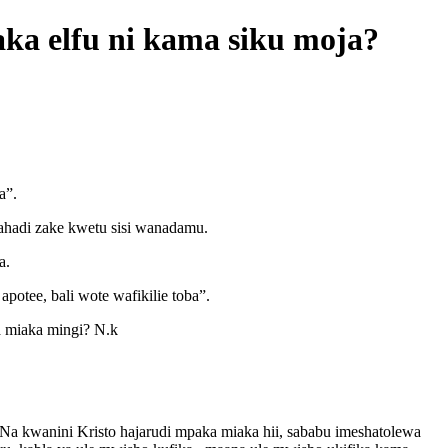
ka elfu ni kama siku moja?
a”.
ahadi zake kwetu sisi wanadamu.
a.
otee, bali wote wafikilie toba”.
a miaka mingi? N.k
Na kwanini Kristo hajarudi mpaka miaka hii, sababu imeshatolewa