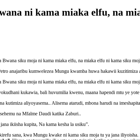
wana ni kama miaka elfu, na mia
a Bwana siku moja ni kama miaka elfu, na miaka elfu ni kama siku moj
Petro anajaribu kumwelezea Mungu kwamba huwa hakawii kuzitimiza 
a Bwana siku moja ni kama miaka elfu, na miaka elfu ni kama siku moj
udhani kukawia, bali huvumilia kwenu, maana hapendi mtu ye yote ap
kutimiza aliyoyasema.. Alisema atarudi, mbona harudi na imeshapit
ehemu na Mfalme Daudi katika Zaburi..
ana ikiisha kupita, Na kama kesha la usiku”.
refu sana, kwa Mungu kwake ni kama siku moja tu ya jana iliyoisha. 