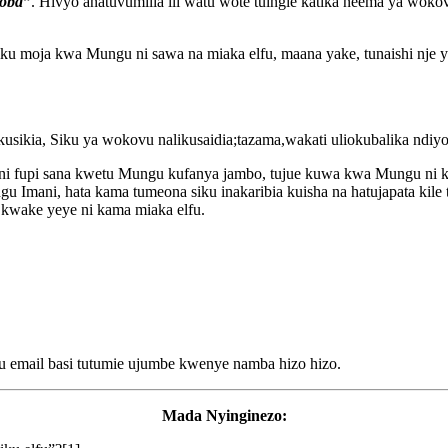
toba”
. Hivyo anatuvumilia ili watu wote tuingie katika neema ya wok
siku moja kwa Mungu ni sawa na miaka elfu, maana yake, tunaishi nje
sikia, Siku ya wokovu nalikusaidia;tazama,wakati uliokubalika ndiyo
ni fupi sana kwetu Mungu kufanya jambo, tujue kuwa kwa Mungu ni ka
Imani, hata kama tumeona siku inakaribia kuisha na hatujapata kil
 kwake yeye ni kama miaka elfu.
u email basi tutumie ujumbe kwenye namba hizo hizo.
Mada Nyinginezo: