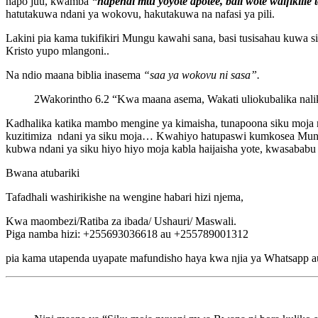
hapo juu, kwamba
“hapendi mtu yoyote apotee, bali wote waifikilie 
hatutakuwa ndani ya wokovu, hakutakuwa na nafasi ya pili.
Lakini pia kama tukifikiri Mungu kawahi sana, basi tusisahau kuwa 
Kristo yupo mlangoni..
Na ndio maana biblia inasema
“saa ya wokovu ni sasa”.
2Wakorintho 6.2 “Kwa maana asema, Wakati uliokubalika naliku
Kadhalika katika mambo mengine ya kimaisha, tunapoona siku moja 
kuzitimiza ndani ya siku moja… Kwahiyo hatupaswi kumkosea Mungu 
kubwa ndani ya siku hiyo hiyo moja kabla haijaisha yote, kwasababu
Bwana atubariki
Tafadhali washirikishe na wengine habari hizi njema,
Kwa maombezi/Ratiba za ibada/ Ushauri/ Maswali.
Piga namba hizi: +255693036618 au +255789001312
pia kama utapenda uyapate mafundisho haya kwa njia ya Whatsapp a