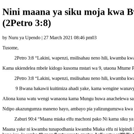
Nini maana ya siku moja kwa B
(2Petro 3:8)
by Nuru ya Upendo | 27 March 2021 08:46 pm03
Tusome,
2Petro 3:8 “Lakini, wapenzi, msilisahau neno hili, kwamba kw
Kama ukiendelea mbele kidogo kusoma mstari wa 9, utaona Mtume 
2Petro 3:8 “Lakini, wapenzi, msilisahau neno hili, kwamba kw
9 Bwana hakawii kuitimiza ahadi yake, kama wengine wanavyok
Aliona kuna watu wengi wanaona kama Mungu huwa anachelewa sana 
Ndipo akazungumza maneno hayo, ambayo pia yalizungumzwa kwa s
Zaburi 90:4 “Maana miaka elfu machoni pako Ni kama siku ya j
Maana yake ni kwamba tunapodhania kwamba Miaka elfu ni kipindi ki