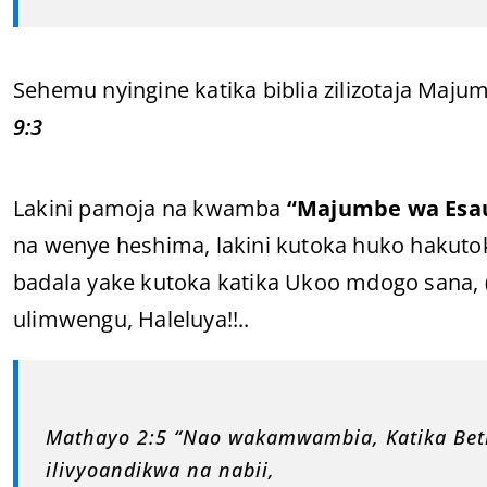
Sehemu nyingine katika biblia zilizotaja Maj
9:3
Lakini pamoja na kwamba
“Majumbe wa Esa
na wenye heshima, lakini kutoka huko hakuto
badala yake kutoka katika Ukoo mdogo sana,
ulimwengu, Haleluya!!..
Mathayo 2:5 “Nao wakamwambia, Katika Be
ilivyoandikwa na nabii,