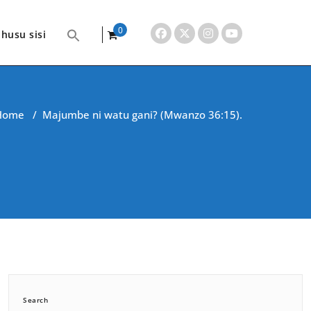
0
husu sisi
items
Home
/
Majumbe ni watu gani? (Mwanzo 36:15).
Search