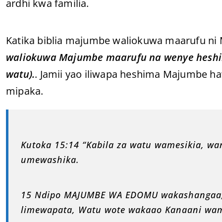
ardhi kwa familia.
Katika biblia majumbe waliokuwa maarufu n
waliokuwa Majumbe maarufu na wenye heshim
watu).
. Jamii yao iliwapa heshima Majumbe h
mipaka.
Kutoka 15:14 “Kabila za watu wamesikia, wa
umewashika.
15 Ndipo MAJUMBE WA EDOMU wakashangaa,
limewapata, Watu wote wakaao Kanaani wa