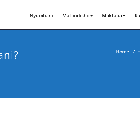
Nyumbani
Mafundisho
Maktaba
Ku
ani?
Home
/
CHANGIA HAPA