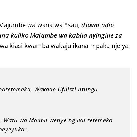
i Majumbe wa wana wa Esau,
(Hawa ndio
a kuliko Majumbe wa kabila nyingine za
awa kiasi kwamba wakajulikana mpaka nje ya
natetemeka, Wakaao Ufilisti utungu
 Watu wa Moabu wenye nguvu tetemeko
meyeyuka”.