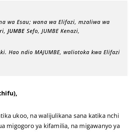
a wa Esau; wana wa Elifazi, mzaliwa wa
ri,
JUMBE
Sefo, JUMBE Kenazi,
i. Hao ndio MAJUMBE, waliotoka kwa Elifazi
ifu),
ka ukoo, na walijulikana sana katika nchi
ua migogoro ya kifamilia, na migawanyo ya