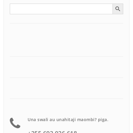
Search Button
Search
for:
Una swali au unahitaji maombi? piga.