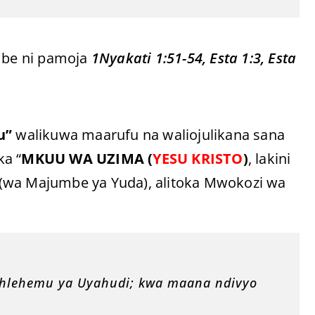
umbe ni pamoja
1Nyakati 1:51-54, Esta 1:3, Esta
u”
walikuwa maarufu na waliojulikana sana
ka “
MKUU WA UZIMA (
YESU KRISTO
)
, lakini
 (wa Majumbe ya Yuda), alitoka Mwokozi wa
thlehemu ya Uyahudi; kwa maana ndivyo