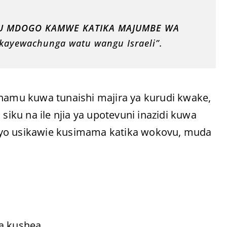
 MDOGO KAMWE KATIKA MAJUMBE WA
akayewachunga w
atu wangu Israeli”.
amu kuwa tunaishi majira ya kurudi kwake,
ku na ile njia ya upotevuni inazidi kuwa
vyo usikawie kusimama katika wokovu, muda
wa kushea