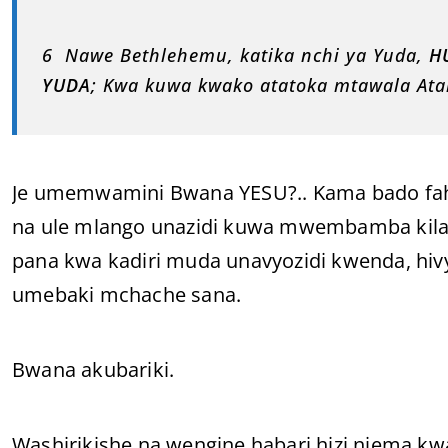
6 Nawe Bethlehemu, katika nchi ya Yuda,
HU
YUDA
; Kwa kuwa kwako atatoka mtawala At
Je umemwamini Bwana YESU?.. Kama bado fah
na ule mlango unazidi kuwa mwembamba kila si
pana kwa kadiri muda unavyozidi kwenda, hi
umebaki mchache sana.
Bwana akubariki.
Washirikishe na wengine habari hizi njema k