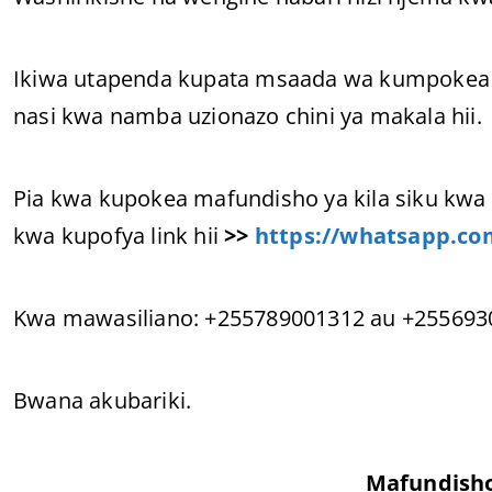
Ikiwa utapenda kupata msaada wa kumpokea 
nasi kwa namba uzionazo chini ya makala hii.
Pia kwa kupokea mafundisho ya kila siku kwa 
kwa kupofya link hii
>>
https://whatsapp.c
Kwa mawasiliano: +255789001312 au +255693
Bwana akubariki.
Mafundish