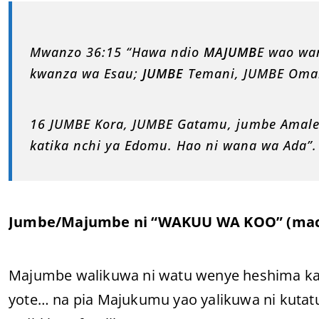
Mwanzo 36:15 “Hawa ndio
MAJUMB
E wao wan
kwanza wa Esau;
JUMBE
Temani, JUMBE Oma
16 JUMBE Kora, JUMBE Gatamu, jumbe Amalek
katika nchi ya Edomu. Hao ni wana wa Ada”.
Jumbe/Majumbe ni “WAKUU WA KOO” (mach
Majumbe walikuwa ni watu wenye heshima kati
yote… na pia Majukumu yao yalikuwa ni kutat