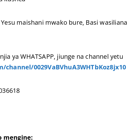
Yesu maishani mwako bure, Basi wasiliana
njia ya WHATSAPP, jiunge na channel yetu
om/channel/0029VaBVhuA3WHTbKoz8jx10
036618
o mengine: