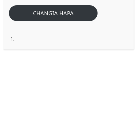
CHANGIA HAPA
PETE YA DHAHABU PUANI MWA
NGURUWE.
Nini maana ya
“Kama pete ya dhahabu