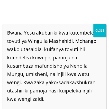
CLOSE
Bwana Yesu akubariki kwa kutembelea
tovuti ya Wingu la Mashahidi. Mchango
wako utasaidia, kuifanya tovuti hii
PETE YA DHAHABU
kuendelea kuwepo, pamoja na
PUANI MWA NGURUWE.
kusambaza mafundisho ya Neno la
Mungu, umisheni, na injili kwa watu
Home
/
Home
/
wengi. Kwa zaka yako/sadaka/shukrani
PETE YA DHAHABU PUANI MWA NGURUWE.
utashiriki pamoja nasi kuipeleka injili
kwa wengi zaidi.