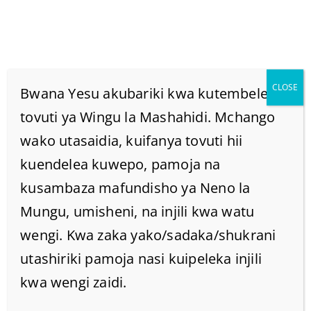
CLOSE
Bwana Yesu akubariki kwa kutembelea
tovuti ya Wingu la Mashahidi. Mchango
wako utasaidia, kuifanya tovuti hii
MWAKA WA BWANA
kuendelea kuwepo, pamoja na
ULIOKUBALIWA.
kusambaza mafundisho ya Neno la
Mungu, umisheni, na injili kwa watu
Home
/
Home
/
MWAKA WA BWANA ULIOKUBALIWA.
wengi. Kwa zaka yako/sadaka/shukrani
utashiriki pamoja nasi kuipeleka injili
kwa wengi zaidi.