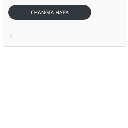
CHANGIA HAPA
MWAKA WA BWANA
ULIOKUBALIWA.
Jina la Bwana wetu Yesu Kristo libarikiwe,
Leo ni siku nyingine Bwana ametupa
neema mimi na wewe kuiona, hivyo ni
wajibu wetu kiutimia vizuri siku yetu kwa