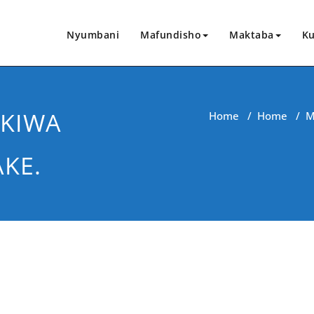
Nyumbani
Mafundisho
Maktaba
Ku
KIWA
Home
/
Home
/
M
KE.