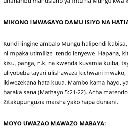
unaharibu mahusiano ya mtu na Mungu kwa kia
MIKONO IMWAGAYO DAMU ISIYO NA HATIA
Kundi lingine ambalo Mungu halipendi kabisa,
ni mpaka utimilize tendo lenyewe. Hapana, ki
kisu, panga, n.k. na kwenda kuvamia kuiba, ta
uliyobeba tayari ulishawaza kichwani mwako, 
ikiwezekana hata kuua. Mambo kama hayo, yan
haraka sana.(Mathayo 5:21-22). Acha matendo
Zitakupunguzia maisha yako hapa duniani.
MOYO UWAZAO MAWAZO MABAYA: