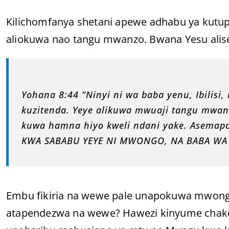
Kilichomfanya shetani apewe adhabu ya kutup
aliokuwa nao tangu mwanzo. Bwana Yesu alis
Yohana 8:44 “Ninyi ni wa baba yenu, Ibilis
kuzitenda. Yeye alikuwa mwuaji tangu mwan
kuwa hamna hiyo kweli ndani yake. Asemap
KWA SABABU YEYE NI MWONGO, NA BABA WA
Embu fikiria na wewe pale unapokuwa mwon
atapendezwa na wewe? Hawezi kinyume chake 