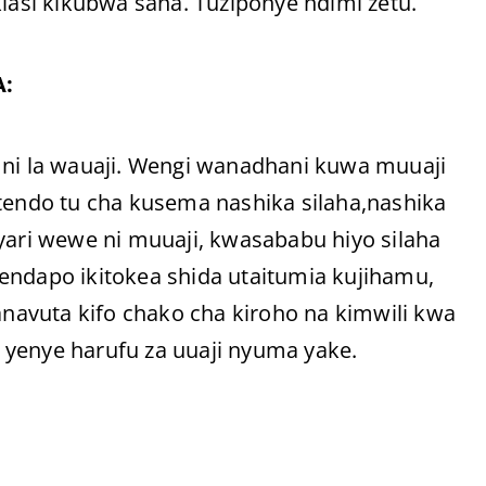
si kikubwa sana. Tuziponye ndimi zetu.
:
 ni la wauaji. Wengi wanadhani kuwa muuaji
tendo tu cha kusema nashika silaha,nashika
yari wewe ni muuaji, kwasababu hiyo silaha
endapo ikitokea shida utaitumia kujihamu,
avuta kifo chako cha kiroho na kimwili kwa
 yenye harufu za uuaji nyuma yake.