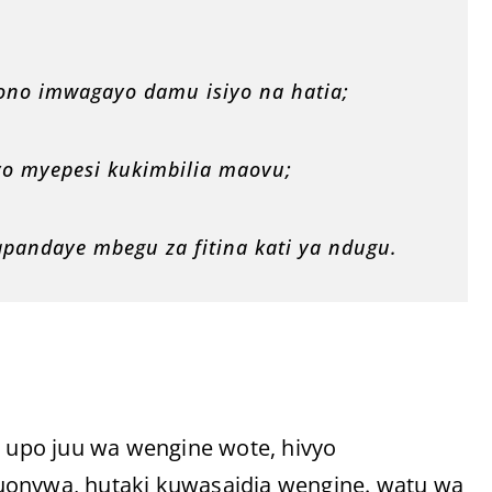
ono imwagayo damu isiyo na hatia;
o myepesi kukimbilia maovu;
pandaye mbegu za fitina kati ya ndugu.
, upo juu wa wengine wote, hivyo
uonywa, hutaki kuwasaidia wengine. watu wa