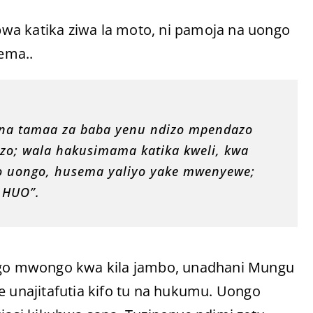
wa katika ziwa la moto, ni pamoja na uongo
ema..
i, na tamaa za baba yenu ndizo mpendazo
zo; wala hakusimama katika kweli, kwa
o uongo, husema yaliyo yake mwenyewe;
 HUO”.
go mwongo kwa kila jambo, unadhani Mungu
unajitafutia kifo tu na hukumu. Uongo