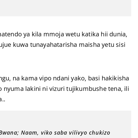
ndo ya kila mmoja wetu katika hii dunia,
ujue kuwa tunayahatarisha maisha yetu sisi
gu, na kama vipo ndani yako, basi hakikisha
yuma lakini ni vizuri tujikumbushe tena, ili
..
 Bwana; Naam, viko saba vilivyo chukizo