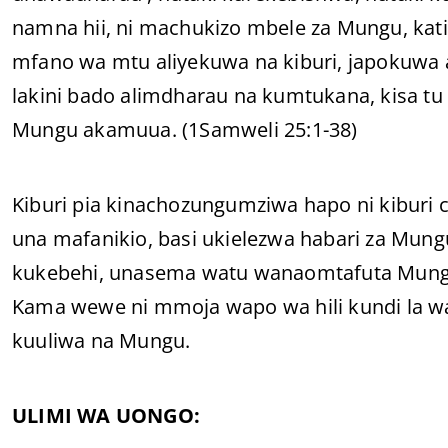
namna hii, ni machukizo mbele za Mungu, katik
mfano wa mtu aliyekuwa na kiburi, japokuwa 
lakini bado alimdharau na kumtukana, kisa tu
Mungu akamuua. (1Samweli 25:1-38)
Kiburi pia kinachozungumziwa hapo ni kiburi c
una mafanikio, basi ukielezwa habari za Mung
kukebehi, unasema watu wanaomtafuta Mungu 
Kama wewe ni mmoja wapo wa hili kundi la wa
kuuliwa na Mungu.
ULIMI WA UONGO: