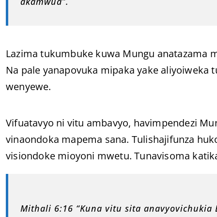
akamwua”.
Lazima tukumbuke kuwa Mungu anatazama mate
Na pale yanapovuka mipaka yake aliyoiweka t
wenyewe.
Vifuatavyo ni vitu ambavyo, havimpendezi Mun
vinaondoka mapema sana. Tulishajifunza huko n
visiondoke mioyoni mwetu. Tunavisoma katika
Mithali 6:16 “Kuna vitu sita anavyovichukia