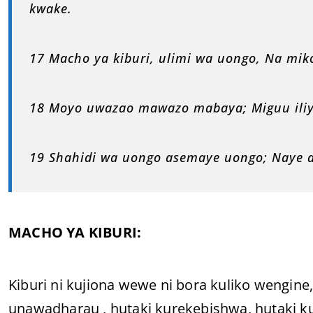
kwake.
17 Macho ya kiburi, ulimi wa uongo, Na mik
18 Moyo uwazao mawazo mabaya; Miguu iliy
19 Shahidi wa uongo asemaye uongo; Naye a
MACHO YA KIBURI:
Kiburi ni kujiona wewe ni bora kuliko wengine
unawadharau , hutaki kurekebishwa, hutaki k