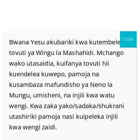
CLOSE
Bwana Yesu akubariki kwa kutembelea
tovuti ya Wingu la Mashahidi. Mchango
wako utasaidia, kuifanya tovuti hii
Kusemethi Ni Nini
kuendelea kuwepo, pamoja na
Katika Biblia?
kusambaza mafundisho ya Neno la
Mungu, umisheni, na injili kwa watu
Home
/
Home
/
Kusemethi ni nini katika biblia?
wengi. Kwa zaka yako/sadaka/shukrani
utashiriki pamoja nasi kuipeleka injili
kwa wengi zaidi.