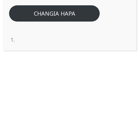
CHANGIA HAPA
Kusemethi ni nini katika biblia?
Kusemethi au kusemethu
ni nafaka
inayokaribia kufanana sana na Ngano