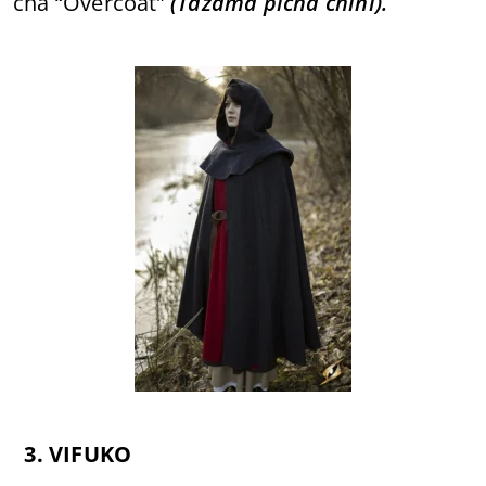
cha “Overcoat”
(Tazama picha chini).
3. VIFUKO