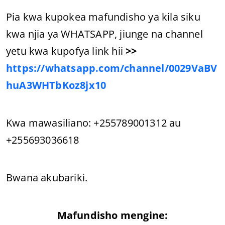
Pia kwa kupokea mafundisho ya kila siku
kwa njia ya WHATSAPP, jiunge na channel
yetu kwa kupofya link hii
>>
https://whatsapp.com/channel/0029VaBV
huA3WHTbKoz8jx10
Kwa mawasiliano: +255789001312 au
+255693036618
Bwana akubariki.
Mafundisho mengine: