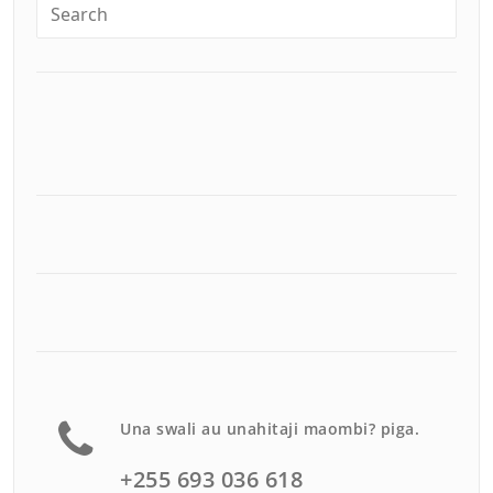
Una swali au unahitaji maombi? piga.
+255 693 036 618