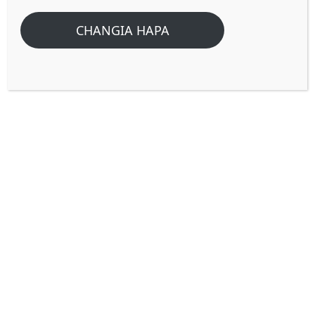
CHANGIA HAPA
Urujuani ni nini? (Wimbo 3:10)?
Jibu:
Turejee..
Wimbo 3:10 “Nguzo zake alizifanyiza