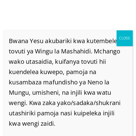
CLOSE
Bwana Yesu akubariki kwa kutembelea
tovuti ya Wingu la Mashahidi. Mchango
wako utasaidia, kuifanya tovuti hii
Urujuani Ni Nini?
kuendelea kuwepo, pamoja na
(Wimbo 3:10)?
kusambaza mafundisho ya Neno la
Mungu, umisheni, na injili kwa watu
Home
/
Uncategorized @sw-tz
/
wengi. Kwa zaka yako/sadaka/shukrani
Urujuani ni nini? (Wimbo 3:10)?
utashiriki pamoja nasi kuipeleka injili
kwa wengi zaidi.