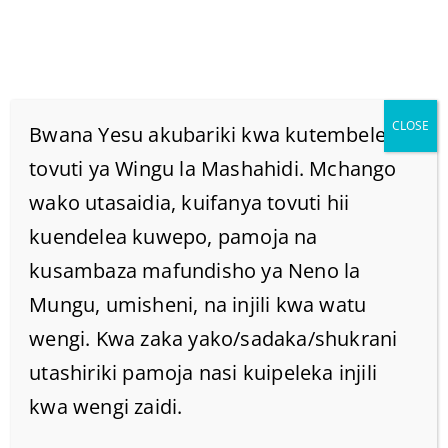
CLOSE
Bwana Yesu akubariki kwa kutembelea
tovuti ya Wingu la Mashahidi. Mchango
wako utasaidia, kuifanya tovuti hii
KUWEKA MAMBO
kuendelea kuwepo, pamoja na
MOYONI, NI TABIA YA
kusambaza mafundisho ya Neno la
Mungu, umisheni, na injili kwa watu
MARIAMU.
wengi. Kwa zaka yako/sadaka/shukrani
utashiriki pamoja nasi kuipeleka injili
Home
/
Home
/
kwa wengi zaidi.
KUWEKA MAMBO MOYONI, NI TABIA YA MARIAMU.