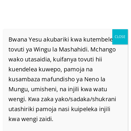
CLOSE
Bwana Yesu akubariki kwa kutembelea
tovuti ya Wingu la Mashahidi. Mchango
wako utasaidia, kuifanya tovuti hii
NAMI NITAMPA ILE
kuendelea kuwepo, pamoja na
NYOTA YA ASUBUHI.
kusambaza mafundisho ya Neno la
Mungu, umisheni, na injili kwa watu
Home
/
Uncategorized @sw-tz
/
wengi. Kwa zaka yako/sadaka/shukrani
NAMI NITAMPA ILE NYOTA YA ASUBUHI.
utashiriki pamoja nasi kuipeleka injili
kwa wengi zaidi.