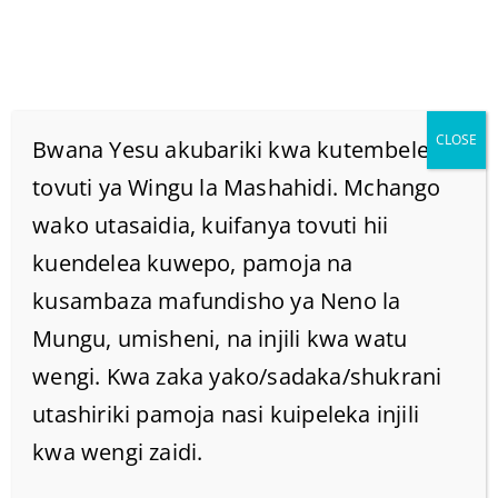
CLOSE
Bwana Yesu akubariki kwa kutembelea
tovuti ya Wingu la Mashahidi. Mchango
wako utasaidia, kuifanya tovuti hii
Biblia Ina Maana Gani
kuendelea kuwepo, pamoja na
Inaposema Katika
kusambaza mafundisho ya Neno la
Mungu, umisheni, na injili kwa watu
Kuota Kwao Huutia
wengi. Kwa zaka yako/sadaka/shukrani
utashiriki pamoja nasi kuipeleka injili
Mwili Unajisi?
kwa wengi zaidi.