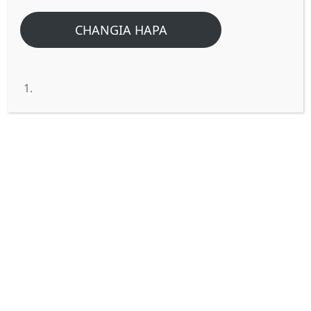
Home
/
Home
/
Biblia ina maana gani inaposema katika kuota kwao
CHANGIA HAPA
huutia mwili unajisi?
Biblia ina maana gani
inaposema katika kuota kwao