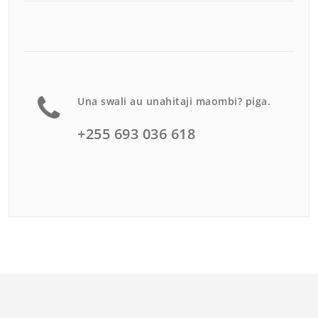
Una swali au unahitaji maombi? piga.
+255 693 036 618