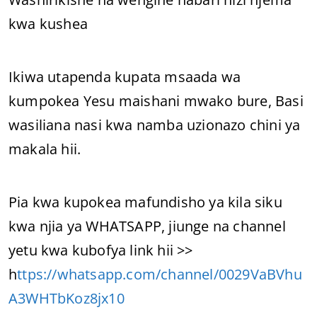
kwa kushea
Ikiwa utapenda kupata msaada wa
kumpokea Yesu maishani mwako bure, Basi
wasiliana nasi kwa namba uzionazo chini ya
makala hii.
Pia kwa kupokea mafundisho ya kila siku
kwa njia ya WHATSAPP, jiunge na channel
yetu kwa kubofya link hii >>
h
ttps://whatsapp.com/channel/0029VaBVhu
A3WHTbKoz8jx10