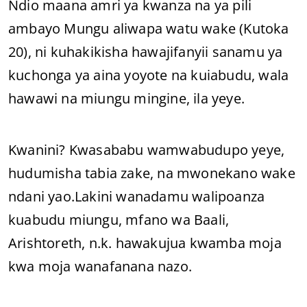
Ndio maana amri ya kwanza na ya pili
ambayo Mungu aliwapa watu wake (Kutoka
20), ni kuhakikisha hawajifanyii sanamu ya
kuchonga ya aina yoyote na kuiabudu, wala
hawawi na miungu mingine, ila yeye.
Kwanini? Kwasababu wamwabudupo yeye,
hudumisha tabia zake, na mwonekano wake
ndani yao.Lakini wanadamu walipoanza
kuabudu miungu, mfano wa Baali,
Arishtoreth, n.k. hawakujua kwamba moja
kwa moja wanafanana nazo.