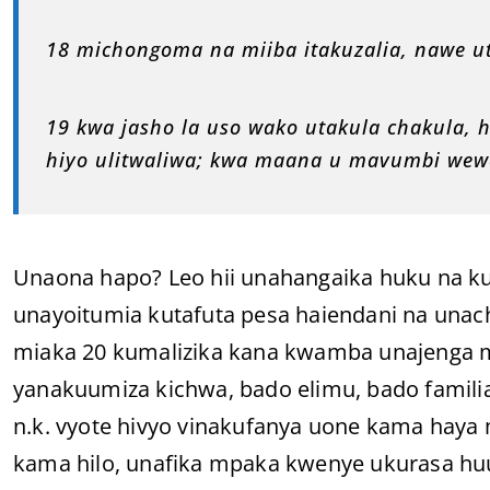
18 michongoma na miiba itakuzalia, nawe u
19 kwa jasho la uso wako utakula chakula, 
hiyo ulitwaliwa; kwa maana u mavumbi wew
Unaona hapo? Leo hii unahangaika huku na ku
unayoitumia kutafuta pesa haiendani na unac
miaka 20 kumalizika kana kwamba unajenga 
yanakuumiza kichwa, bado elimu, bado famili
n.k. vyote hivyo vinakufanya uone kama haya
kama hilo, unafika mpaka kwenye ukurasa hu