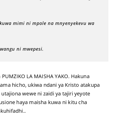
wa kuwa mimi ni mpole na mnyenyekevu wa
 wangu ni mwepesi.
dia PUMZIKO LA MAISHA YAKO. Hakuna
ma hicho, ukiwa ndani ya Kristo atakupa
ajiona wewe ni zaidi ya tajiri yeyote
 usione haya maisha kuwa ni kitu cha
kuhifadhi..