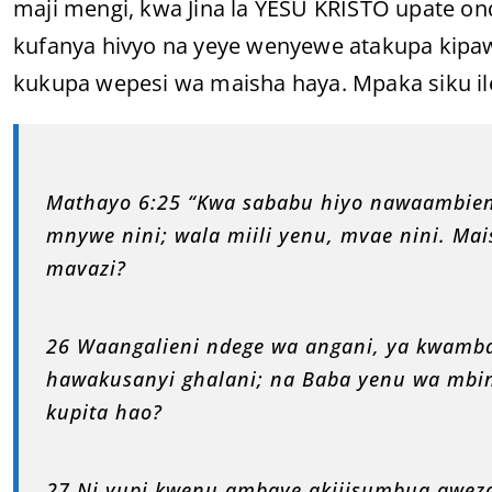
maji mengi, kwa Jina la YESU KRISTO upate o
kufanya hivyo na yeye wenyewe atakupa kipaw
kukupa wepesi wa maisha haya. Mpaka siku i
Mathayo 6:25 “Kwa sababu hiyo nawaambien
mnywe nini; wala miili yenu, mvae nini. Mais
mavazi?
26 Waangalieni ndege wa angani, ya kwamb
hawakusanyi ghalani; na Baba yenu wa mbing
kupita hao?
27 Ni yupi kwenu ambaye akijisumbua awez