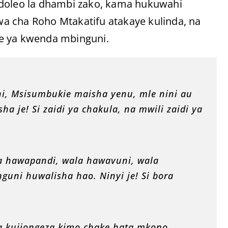
ndoleo la dhambi zako, kama hukuwahi
a cha Roho Mtakatifu atakaye kulinda, na
le ya kwenda mbinguni.
i, Msisumbukie maisha yenu, mle nini au
ha je! Si zaidi ya chakula, na mwili zaidi ya
a hawapandi, wala hawavuni, wala
uni huwalisha hao. Ninyi je! Si bora
a kujiongeza kimo chake hata mkono