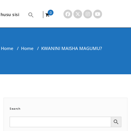
0
husu sisi
items
Home
/
Home
/
KWANINI MAISHA MAGUMU?
Search
Search Button
Search
for: