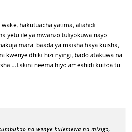
 wake, hakutuacha yatima, aliahidi
a yetu ile ya mwanzo tuliyokuwa nayo
o inakuja mara baada ya maisha haya kuisha,
ani kwenye dhiki hizi nyingi, bado atakuwa na
sha …Lakini neema hiyo ameahidi kuitoa tu
msumbukao na wenye kulemewa na mizigo,