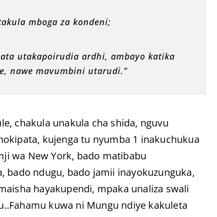
takula mboga za kondeni;
hata utakapoirudia ardhi, ambayo katika
e, nawe mavumbini utarudi.”
le, chakula unakula cha shida, nguvu
hokipata, kujenga tu nyumba 1 inakuchukua
mji wa New York, bado matibabu
a, bado ndugu, bado jamii inayokuzunguka,
 maisha hayakupendi, mpaka unaliza swali
u..Fahamu kuwa ni Mungu ndiye kakuleta