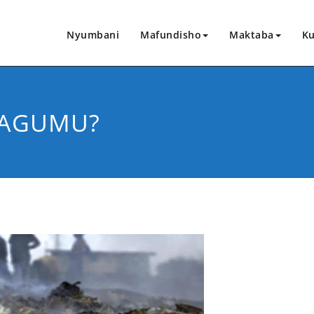
Nyumbani
Mafundisho
Maktaba
Ku
MAGUMU?
CHANGIA HAPA