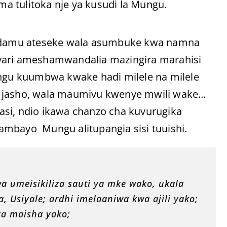
uma tulitoka nje ya kusudi la Mungu.
mu ateseke wala asumbuke kwa namna
ayari ameshamwandalia mazingira marahisi
angu kuumbwa kwake hadi milele na milele
a jasho, wala maumivu kwenye mwili wake…
asi, ndio ikawa chanzo cha kuvurugika
ayo Mungu alitupangia sisi tuuishi.
umeisikiliza sauti ya mke wako, ukala
 Usiyale; ardhi imelaaniwa kwa ajili yako;
za maisha yako;