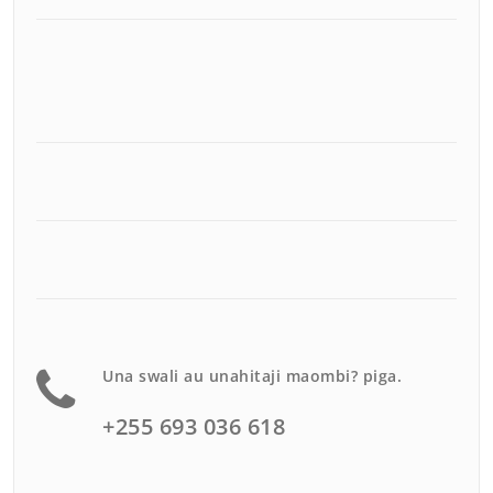
Una swali au unahitaji maombi? piga.
+255 693 036 618