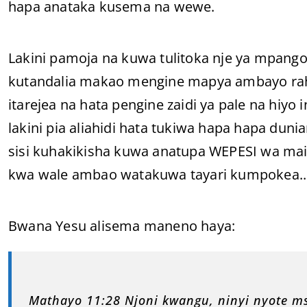
hapa anataka kusema na wewe.
Lakini pamoja na kuwa tulitoka nje ya mpango
kutandalia makao mengine mapya ambayo rah
itarejea na hata pengine zaidi ya pale na hiy
lakini pia aliahidi hata tukiwa hapa hapa duni
sisi kuhakikisha kuwa anatupa WEPESI wa mai
kwa wale ambao watakuwa tayari kumpokea..
Bwana Yesu alisema maneno haya:
Mathayo 11:28 Njoni kwangu, ninyi nyote 