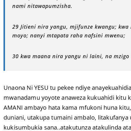
nami nitawapumzisha.
29 Jitieni nira yangu, mjifunze kwangu; k
moyo; nanyi mtapata raha nafsini mwenu;
30 kwa maana nira yangu ni laini, na mzigo
Unaona Ni YESU tu pekee ndiye anayekuahi
mwanadamu yoyote anaweza kukuahidi kitu ka
AMANI ambayo hata kama mfukoni huna kitu, ut
duniani, utakupa tumaini ambalo, litakufanya
kukisumbukia sana..atakutunza atakulinda ata