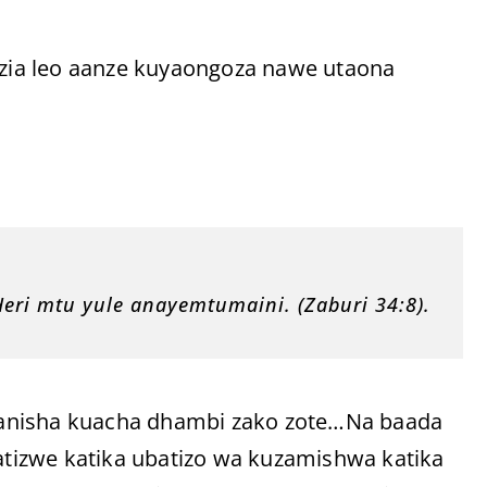
zia leo aanze kuyaongoza nawe utaona
i mtu yule anayemtumaini. (Zaburi 34:8).
aanisha kuacha dhambi zako zote…Na baada
batizwe katika ubatizo wa kuzamishwa katika