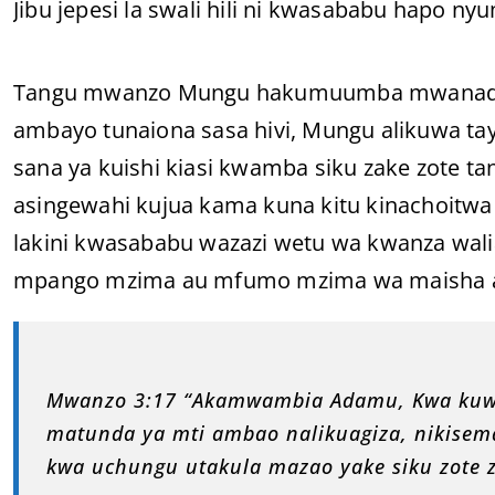
Jibu jepesi la swali hili ni kwasababu hapo ny
Tangu mwanzo Mungu hakumuumba mwanada
ambayo tunaiona sasa hivi, Mungu alikuwa t
sana ya kuishi kiasi kwamba siku zake zote t
asingewahi kujua kama kuna kitu kinachoitw
lakini kwasababu wazazi wetu wa kwanza wali
mpango mzima au mfumo mzima wa maisha amb
Mwanzo 3:17 “Akamwambia Adamu, Kwa kuwa 
matunda ya mti ambao nalikuagiza, nikisema,
kwa uchungu utakula mazao yake siku zote 