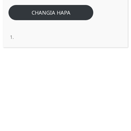
CHANGIA HAPA
MAONO YA NABII AMOSI.
Shalom mwana wa Mungu, karibu tujifunze
tena maneno ya uzima.