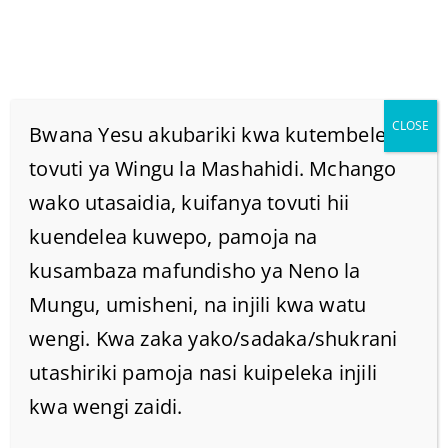
CLOSE
Bwana Yesu akubariki kwa kutembelea
tovuti ya Wingu la Mashahidi. Mchango
wako utasaidia, kuifanya tovuti hii
MAONO YA NABII
kuendelea kuwepo, pamoja na
AMOSI.
kusambaza mafundisho ya Neno la
Mungu, umisheni, na injili kwa watu
Home
/
Home
/
MAONO YA NABII AMOSI.
wengi. Kwa zaka yako/sadaka/shukrani
utashiriki pamoja nasi kuipeleka injili
kwa wengi zaidi.