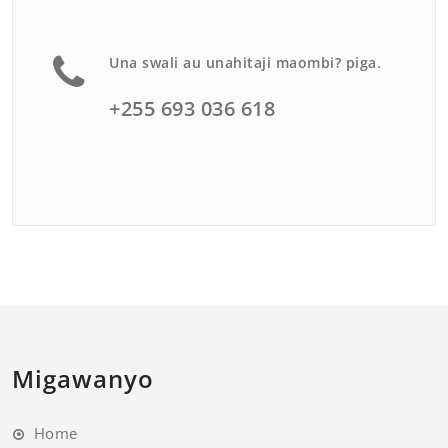
Una swali au unahitaji maombi? piga.
+255 693 036 618
Migawanyo
Home