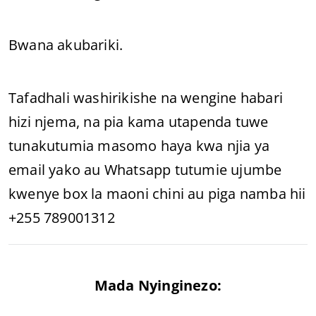
Bwana akubariki.
Tafadhali washirikishe na wengine habari
hizi njema, na pia kama utapenda tuwe
tunakutumia masomo haya kwa njia ya
email yako au Whatsapp tutumie ujumbe
kwenye box la maoni chini au piga namba hii
+255 789001312
Mada Nyinginezo: