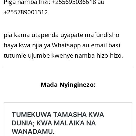
Piga namba hizi: +255693036618 au
+255789001312
pia kama utapenda uyapate mafundisho
haya kwa njia ya Whatsapp au email basi
tutumie ujumbe kwenye namba hizo hizo.
Mada Nyinginezo: