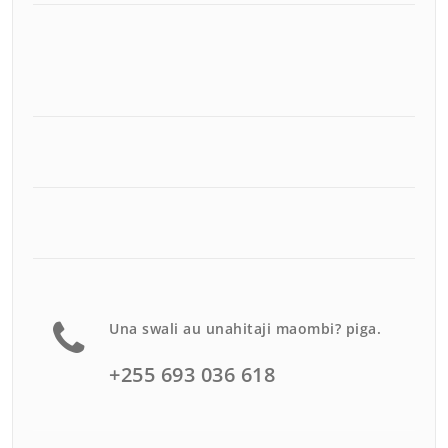
Una swali au unahitaji maombi? piga.
+255 693 036 618