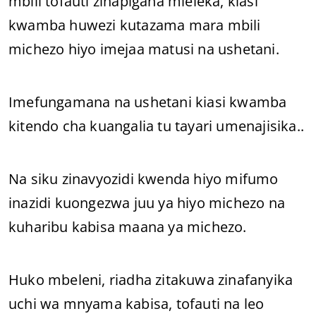
mbili tofauti zinapigana mieleka, kiasi
kwamba huwezi kutazama mara mbili
michezo hiyo imejaa matusi na ushetani.
Imefungamana na ushetani kiasi kwamba
kitendo cha kuangalia tu tayari umenajisika..
Na siku zinavyozidi kwenda hiyo mifumo
inazidi kuongezwa juu ya hiyo michezo na
kuharibu kabisa maana ya michezo.
Huko mbeleni, riadha zitakuwa zinafanyika
uchi wa mnyama kabisa, tofauti na leo