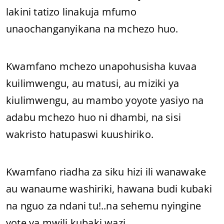
lakini tatizo linakuja mfumo
unaochanganyikana na mchezo huo.
Kwamfano mchezo unapohusisha kuvaa
kuilimwengu, au matusi, au miziki ya
kiulimwengu, au mambo yoyote yasiyo na
adabu mchezo huo ni dhambi, na sisi
wakristo hatupaswi kuushiriko.
Kwamfano riadha za siku hizi ili wanawake
au wanaume washiriki, hawana budi kubaki
na nguo za ndani tu!..na sehemu nyingine
yote ya mwili kubaki wazi.