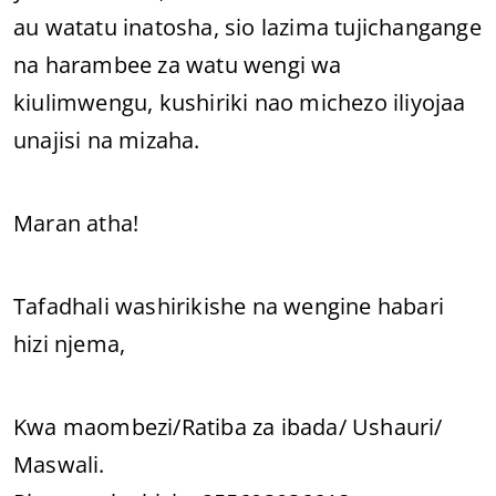
au watatu inatosha, sio lazima tujichangange
na harambee za watu wengi wa
kiulimwengu, kushiriki nao michezo iliyojaa
unajisi na mizaha.
Maran atha!
Tafadhali washirikishe na wengine habari
hizi njema,
Kwa maombezi/Ratiba za ibada/ Ushauri/
Maswali.