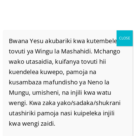
CLOSE
Bwana Yesu akubariki kwa kutembelea
tovuti ya Wingu la Mashahidi. Mchango
wako utasaidia, kuifanya tovuti hii
USINIONDOLEE ROHO
kuendelea kuwepo, pamoja na
WAKO MTAKATIFU.
kusambaza mafundisho ya Neno la
Mungu, umisheni, na injili kwa watu
Home
/
Home
/
wengi. Kwa zaka yako/sadaka/shukrani
USINIONDOLEE ROHO WAKO MTAKATIFU.
utashiriki pamoja nasi kuipeleka injili
kwa wengi zaidi.