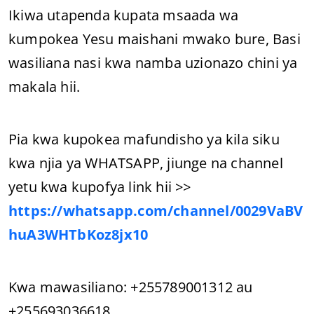
Ikiwa utapenda kupata msaada wa
kumpokea Yesu maishani mwako bure, Basi
wasiliana nasi kwa namba uzionazo chini ya
makala hii.
Pia kwa kupokea mafundisho ya kila siku
kwa njia ya WHATSAPP, jiunge na channel
yetu kwa kupofya link hii >>
https://whatsapp.com/channel/0029VaBV
huA3WHTbKoz8jx10
Kwa mawasiliano: +255789001312 au
+255693036618