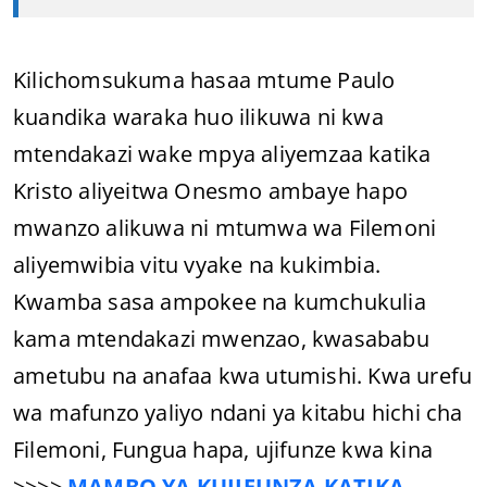
Kilichomsukuma hasaa mtume Paulo
kuandika waraka huo ilikuwa ni kwa
mtendakazi wake mpya aliyemzaa katika
Kristo aliyeitwa Onesmo ambaye hapo
mwanzo alikuwa ni mtumwa wa Filemoni
aliyemwibia vitu vyake na kukimbia.
Kwamba sasa ampokee na kumchukulia
kama mtendakazi mwenzao, kwasababu
ametubu na anafaa kwa utumishi. Kwa urefu
wa mafunzo yaliyo ndani ya kitabu hichi cha
Filemoni, Fungua hapa, ujifunze kwa kina
>>>>
MAMBO YA KUJIFUNZA KATIKA