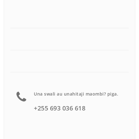
Una swali au unahitaji maombi? piga.
+255 693 036 618